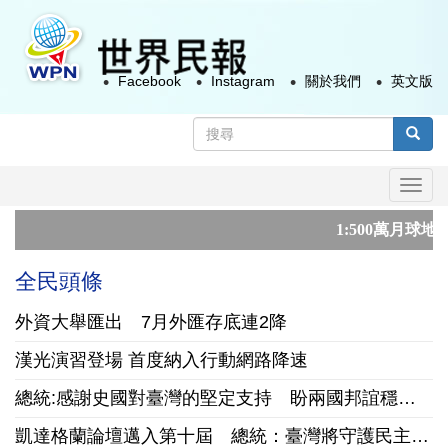
移
至
主
Facebook
Instagram
關於我們
英文版
內
容
搜
尋
搜尋
表
Togg
單
navi
1:500萬月球地質圖 陸立下深空
第3屆高齡健康產業博覽會 全民
全民頭條
外資大舉匯出 7月外匯存底連2降
漢光演習登場 首度納入行動網路降速
總統:感謝史國對臺灣的堅定支持 盼兩國邦誼穩固向前
凱達格蘭論壇邁入第十屆 總統：臺灣將守護民主自由、維護區域和平