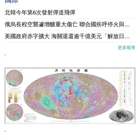
北韓今年第6次發射彈道飛彈
俄烏長程空襲遽增釀重大傷亡 聯合國疾呼停火與國際急馳援
美國政府赤字擴大 海關退還逾千億美元「解放日」關稅
更多報導