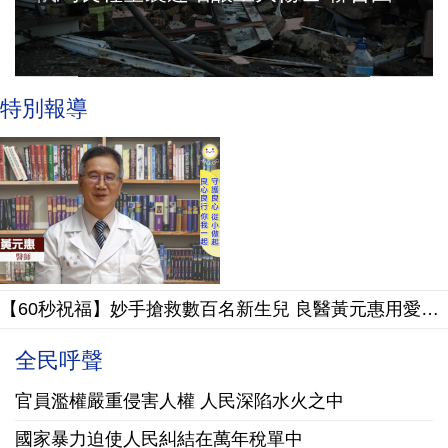
特別報導
【60秒祝福】妙手搶救數百名新生兒 良醫黃元惠用愛讀懂病患的心
全民呼聲
官員濫權嚴重侵害人權 人民深陷水火之中
國家暴力迫使人民糾結在萬年稅單中