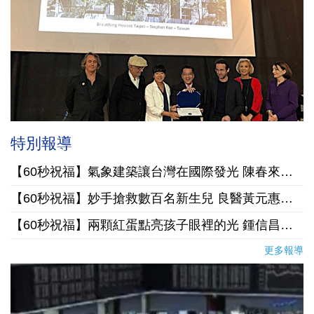
特別報導
【60秒祝福】氣象建築讓台灣在國際發光 陳春來良心起厝打造幸福
【60秒祝福】妙手搶救數百名新生兒 良醫黃元惠用愛讀懂病患的心
【60秒祝福】兩顆紅蛋點亮孩子眼裡的光 鍾信昌將良心理念融入教育
更多報導