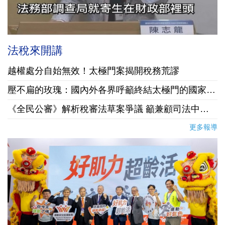
法稅來開講
越權處分自始無效！太極門案揭開稅務荒謬
壓不扁的玫瑰：國內外各界呼籲終結太極門的國家霸凌
《全民公審》解析稅審法草案爭議 籲兼顧司法中立與納稅人權益
更多報導