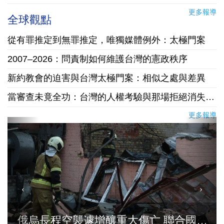
更多報導
全球觀點
從有罪推定到無罪推定，唯獨媒體例外：太極門案
2007–2026：問責制如何維護台灣的憲政秩序
新約教會的迫害與台灣太極門案：相似之處與差異
當審查未竟全功：台灣的人權考驗與那場拒絕消失的懸案
更多報導
俄烏長程空襲遽增釀重大傷亡 聯合國疾呼停火與國際急馳援