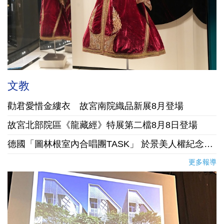
文教
勸君愛惜金縷衣 故宮南院織品新展8月登場
故宮北部院區《龍藏經》特展第二檔8月8日登場
德國「圖林根室內合唱團TASK」 於景美人權紀念園區快閃演出
更多報導