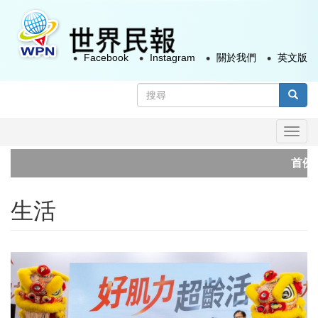
移
至
主
Facebook
Instagram
關於我們
英文版
內
容
搜
尋
搜尋
表
Togg
單
navi
首例AI生成病
俄烏長程空襲
生活