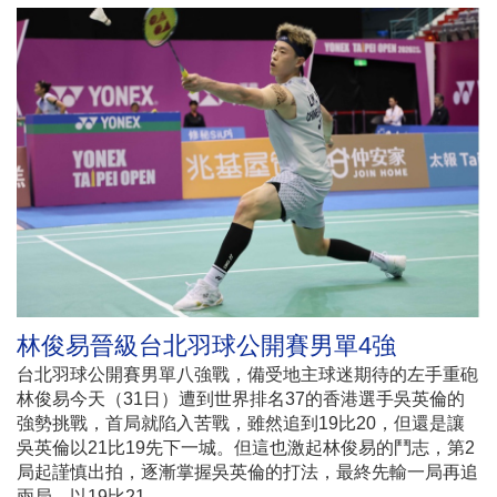
林俊易晉級台北羽球公開賽男單4強
台北羽球公開賽男單八強戰，備受地主球迷期待的左手重砲
林俊易今天（31日）遭到世界排名37的香港選手吳英倫的
強勢挑戰，首局就陷入苦戰，雖然追到19比20，但還是讓
吳英倫以21比19先下一城。但這也激起林俊易的鬥志，第2
局起謹慎出拍，逐漸掌握吳英倫的打法，最終先輸一局再追
兩局，以19比21、...