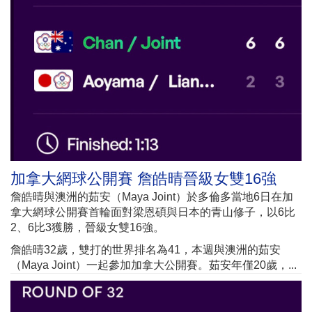
加拿大網球公開賽 詹皓晴晉級女雙16強
詹皓晴與澳洲的茹安（Maya Joint）於多倫多當地6日在加
拿大網球公開賽首輪面對梁恩碩與日本的青山修子，以6比
2、6比3獲勝，晉級女雙16強。
詹皓晴32歲，雙打的世界排名為41，本週與澳洲的茹安
（Maya Joint）一起參加加拿大公開賽。茹安年僅20歲，...