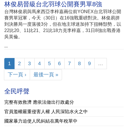
林俊易晉級台北羽球公開賽男單8強
台灣林俊易與馬來西亞李梓嘉兩位前YONEX台北羽球公開
賽男單冠軍，今天（30日）在16強戰重磅對決。林俊易拼
到決勝局一度落後3分，但在地主球迷加持下扭轉頹勢，以
22比20、11比21、21比18力克李梓嘉，31日8強出戰香港
吳英倫。
...
1
2
3
4
5
6
7
8
9
…
下一頁 ›
最後一頁 »
全民呼聲
完整有效救濟 應依法做出行政處分
官員濫權嚴重侵害人權 人民深陷水火之中
國家暴力迫使人民糾結在萬年稅單中