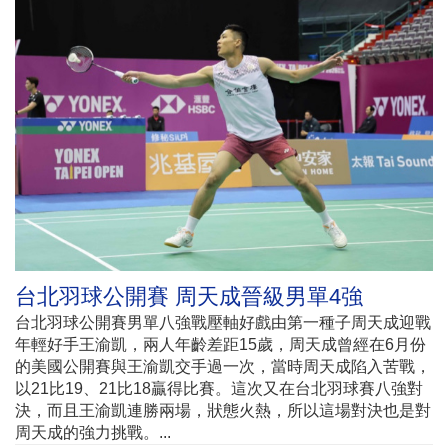
台北羽球公開賽 周天成晉級男單4強
台北羽球公開賽男單八強戰壓軸好戲由第一種子周天成迎戰
年輕好手王渝凱，兩人年齡差距15歲，周天成曾經在6月份
的美國公開賽與王渝凱交手過一次，當時周天成陷入苦戰，
以21比19、21比18贏得比賽。這次又在台北羽球賽八強對
決，而且王渝凱連勝兩場，狀態火熱，所以這場對決也是對
周天成的強力挑戰。...