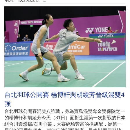
台北羽球公開賽 楊博軒與胡綾芳晉級混雙4
強
台北羽球公開賽混雙八強戰，身為寶島混雙奪金雙保險之一
的楊博軒和胡綾芳今天（31日）面對生涯第一次對戰的日本
組合川邊悠揚/石川心菜，大賽經驗豐富的楊胡配，從第一