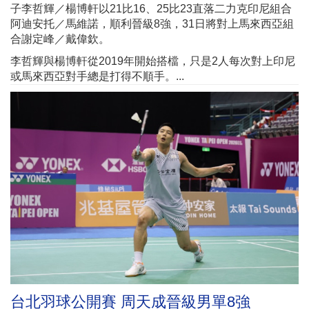
子李哲輝／楊博軒以21比16、25比23直落二力克印尼組合
阿迪安托／馬維諾，順利晉級8強，31日將對上馬來西亞組
合謝定峰／戴偉欽。
李哲輝與楊博軒從2019年開始搭檔，只是2人每次對上印尼
或馬來西亞對手總是打得不順手。...
台北羽球公開賽 周天成晉級男單8強