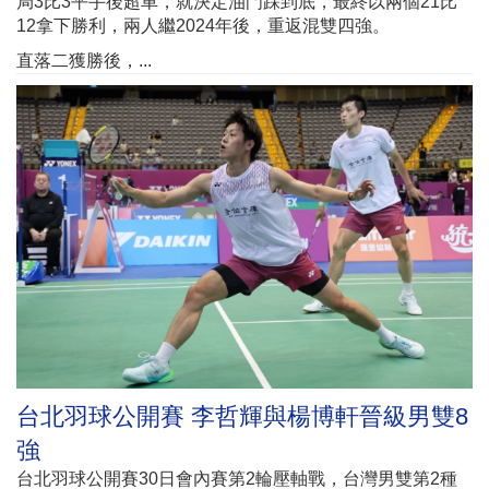
局3比3平手後超車，就決定油門踩到底，最終以兩個21比
12拿下勝利，兩人繼2024年後，重返混雙四強。
直落二獲勝後，...
台北羽球公開賽 李哲輝與楊博軒晉級男雙8
強
台北羽球公開賽30日會內賽第2輪壓軸戰，台灣男雙第2種