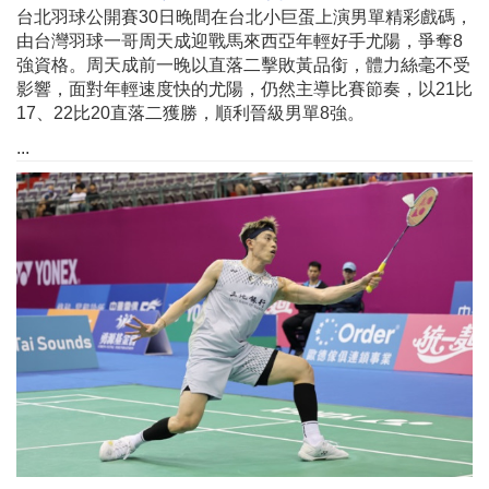
台北羽球公開賽30日晚間在台北小巨蛋上演男單精彩戲碼，
由台灣羽球一哥周天成迎戰馬來西亞年輕好手尤陽，爭奪8
強資格。周天成前一晚以直落二擊敗黃品銜，體力絲毫不受
影響，面對年輕速度快的尤陽，仍然主導比賽節奏，以21比
17、22比20直落二獲勝，順利晉級男單8強。
...