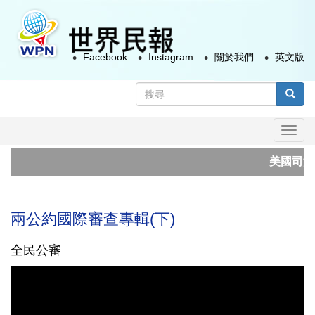
移
至
主
Facebook
Instagram
關於我們
英文版
內
容
搜
尋
搜尋
表
Togg
單
navi
美國司法
開啟後矽
兩公約國際審查專輯(下)
全民公審