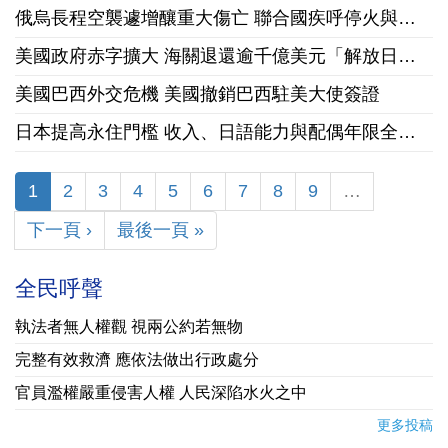
俄烏長程空襲遽增釀重大傷亡 聯合國疾呼停火與國際急馳援
美國政府赤字擴大 海關退還逾千億美元「解放日」關稅
美國巴西外交危機 美國撤銷巴西駐美大使簽證
日本提高永住門檻 收入、日語能力與配偶年限全面收緊
1
2
3
4
5
6
7
8
9
…
下一頁 ›
最後一頁 »
全民呼聲
執法者無人權觀 視兩公約若無物
完整有效救濟 應依法做出行政處分
官員濫權嚴重侵害人權 人民深陷水火之中
更多投稿