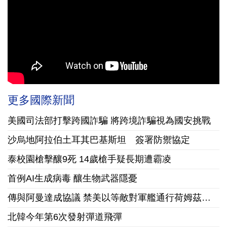
更多國際新聞
美國司法部打擊跨國詐騙 將跨境詐騙視為國安挑戰
沙烏地阿拉伯土耳其巴基斯坦 簽署防禦協定
泰校園槍擊釀9死 14歲槍手疑長期遭霸凌
首例AI生成病毒 釀生物武器隱憂
傳與阿曼達成協議 禁美以等敵對軍艦通行荷姆茲海峽
北韓今年第6次發射彈道飛彈