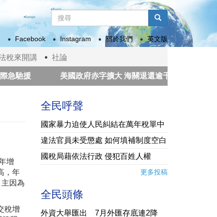
搜
尋
搜尋
表
Facebook
Instagram
關於我們
英文版
單
法稅來開講
社論
援
美國政府赤字擴大 海關退還逾千億美元「解放日」關
動愛與和平一甲子 前國家元首、諾貝爾和平獎獲獎組織領袖來
全民呼聲
國家暴力迫使人民糾結在萬年稅單中
違法官員未受懲處 如何填補制度空白
國稅局藉依法行政 侵犯百姓人權
、年增
高，年
更多投稿
，主因為
全民頭條
交稅增
外資大舉匯出 7月外匯存底連2降