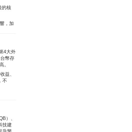
後的核
影響，加
第4大外
新台幣存
新高。
用收益、
，不
QB）、
科技建
提升警