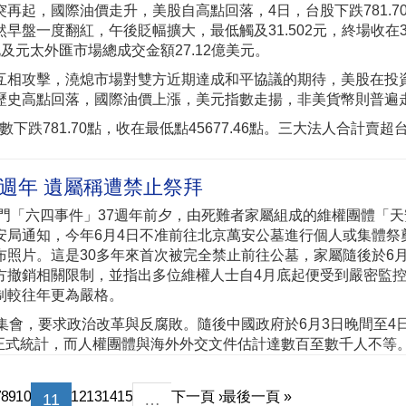
再起，國際油價走升，美股自高點回落，4日，台股下跌781.7
早盤一度翻紅，午後貶幅擴大，最低觸及31.502元，終場收在31
及元太外匯市場總成交金額27.12億美元。
互相攻擊，澆熄市場對雙方近期達成和平協議的期待，美股在投
歷史高點回落，國際油價上漲，美元指數走揚，非美貨幣則普遍
跌781.70點，收在最低點45677.46點。三大法人合計賣超
7週年 遺屬稱遭禁止祭拜
安門「六四事件」37週年前夕，由死難者家屬組成的維權團體「
安局通知，今年6月4日不准前往北京萬安公墓進行個人或集體祭
布照片。這是30多年來首次被完全禁止前往公墓，家屬隨後於6月
方撤銷相關限制，並指出多位維權人士自4月底起便受到嚴密監
制較往年更為嚴格。
場集會，要求政治改革與反腐敗。隨後中國政府於6月3日晚間至4
式統計，而人權團體與海外外交文件估計達數百至數千人不等。.
7
8
9
10
12
13
14
15
下一頁 ›
最後一頁 »
11
…