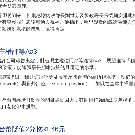
安全防護量能。
節即將到來，特別感謝內政部長劉世芳及警政署長張榮興安排此
所有警察同仁表達慰勉與祝福。他指出，稍早觀看的戰術演練與
與勤務所累積的成果，值得肯定。
主權評等Aa3
s）信評公司報告出爐，對台灣主權信用評等維持Aa3，展望維持「
幣政策，使通膨率長期維持於低且穩定的水準。
新聞稿指出，穆迪這次評等及展望反映台灣的高所得水準、穩健
al framework）與對外部位（external position），加以在全球半
，為台灣經濟具韌性的關鍵驅動因素，有助維持強勁成長與競爭
人口老化帶來挑戰。
幣貶值2分收31.46元