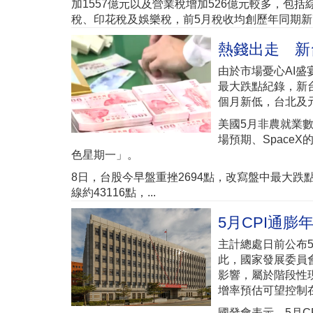
加1557億元以及營業稅增加526億元較多，
稅、印花稅及娛樂稅，前5月稅收均創歷年同期新高。
熱錢出走 新台
由於市場憂心AI
最大跌點紀錄，新台
個月新低，台北及元
美國5月非農就業
場預期、Space
色星期一」。
8日，台股今早盤重挫2694點，改寫盤中最大跌點紀
線約43116點，...
5月CPI通膨
主計總處日前公布5
此，國家發展委員
影響，屬於階段性
增率預估可望控制
國發會表示，5月