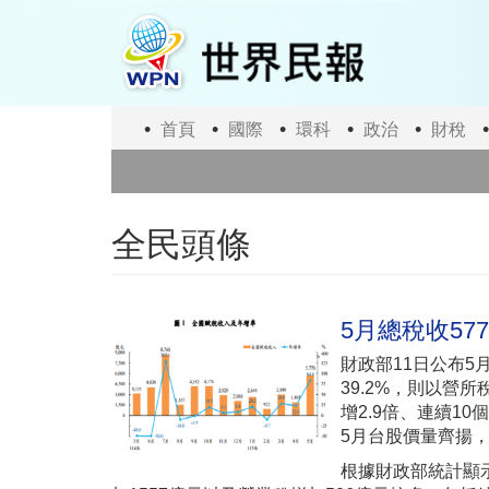
移
至
主
內
容
首頁
國際
環科
政治
財稅
全民頭條
5月總稅收57
財政部11日公布5
39.2%，則以營
增2.9倍、連續1
5月台股價量齊揚，
根據財政部統計顯示