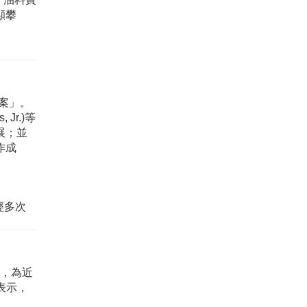
顯攀
專案」。
Jr.)等
展；並
作成
經多次
線，為近
表示，