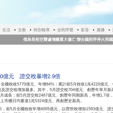
生活
文教
特別報導
全民呼聲
影音
廣播
俄烏長程空襲遽增釀重大傷亡 聯合國疾呼停火與國際急馳
美伊有望達成協議 國際油價連三跌
太極門師徒推
70億元 證交稅暴增2.9倍
月全國稅收5770億元、年增84%；累計前5月稅收1兆4220億元
所稅及證交稅增加最多。其中，5月證交稅704億元、創歷年單月新
0個月成長；前5月證交稅2487億元、創歷年同期新高，年增1.7倍
上市櫃日均量達1兆5324億元、再創歷史新高。
，前5月全國稅收年增4005億元，以營所稅增加1593億元、證