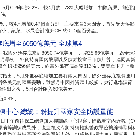
5月CPI年增2.2%，較4月的1.73%大幅增加；扣除蔬果、能源
2%。
2%，較4月增加0.47個百分點，主要來自3大因素，首先受天候
，蔬菜、水果合計推升CPI約0.15個百分點。...
底增至6050億美元 全球第4
我國外匯存底來到6050.74億美元，月增25.86億美元，為全球
5月暴衝，外資持有國內股票以及債券按當日市價計算，連同其
至1兆8956億美元，約當外匯存底高達313%，雙雙寫下史上
民指出，5月外匯存底增加主要有兩大原因，除外匯存底投資運
貨幣美元的匯率變動，雖然月中因外資匯出較多，央行進場調節
匯出之後，5月合計匯入60億美元。
3%、...
練中心 總統：盼提升國家安全防護量能
）日下午前往保二總隊無人機訓練中心視察，除觀看室內近戰（C
操演等訓練成果外，也宣布政府將持續推動警政單位擴編轉型與
化反恐與關鍵基礎設施防護能力外，也將逐步擴大無人機運用，