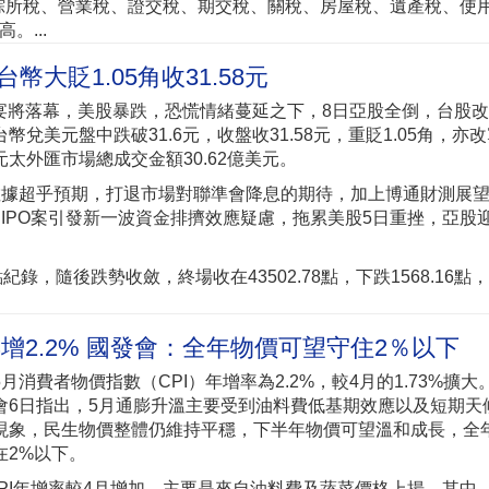
包括綜所稅、營業稅、證交稅、期交稅、關稅、房屋稅、遺產稅、使
...
幣大貶1.05角收31.58元
盛宴將落幕，美股暴跌，恐慌情緒蔓延之下，8日亞股全倒，台股
幣兌美元盤中跌破31.6元，收盤收31.58元，重貶1.05角，亦
太外匯市場總成交金額30.62億美元。
數據超乎預期，打退市場對聯準會降息的期待，加上博通財測展
X的IPO案引發新一波資金排擠效應疑慮，拖累美股5日重挫，亞股
錄，隨後跌勢收斂，終場收在43502.78點，下跌1568.16點
年增2.2% 國發會：全年物價可望守住2％以下
月消費者物價指數（CPI）年增率為2.2%，較4月的1.73%擴大
會6日指出，5月通膨升溫主要受到油料費低基期效應以及短期天
現象，民生物價整體仍維持平穩，下半年物價可望溫和成長，全年
在2%以下。
CPI年增率較4月增加，主要是來自油料費及蔬菜價格上揚。其中