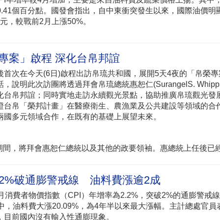
至0.41個百分點。國發會指出，自中東衝突發生以來，國際油價明
美元，較戰前2月上漲50%。
專案」啟程 深化台帛邦誼
首次在今天(6日)啟程出訪帛琉共和國，展開5天4夜的「帛榮
明此次訪團將透過拜會帛琉總統惠恕仁(SurangelS. Whipps, 
化台帛邦誼；同時實地走訪永續觀光景點，協助推廣帛琉觀光發
證台帛「榮邦計畫」在醫療衛生、農漁業及公共建設等領域的合
兩國多元領域合作，在既有的基礎上展望未來。
：
期間，將拜會惠恕仁總統以及其他的政要領袖。惠總統上任後已
2.2%破通膨警戒線 油料費漲逾2成
月消費者物價指數（CPI）年增率為2.2%，突破2%的通膨警戒
中，油料費大漲20.09%，為4年半以來最大漲幅。主計總處官員
，目前國內沒有輸入性通膨現象。