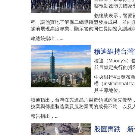
察執勤效能與國家
賴總統表示，警察
程，讓他實地了解保二總隊轉型發展成果，並向
操演展現高度專業，顯示警察同仁長期投入訓練
賴總統指出，...
穆迪維持台灣
穆迪（Moody’
並且肯定央行的貨
中央銀行4日發布
構（institution
具主導地位。
穆迪指出，台灣在先進晶片製造領域的領先優勢
技業與傳產製造業及服務業間的成長不均，以及
報告指出，...
股匯齊跌 新台