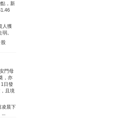
0點，新
.46
資人獲
走弱。
台股
天安門母
奠，亦
1日發
控，且境
日凌晨下
..