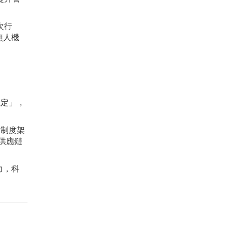
次行
無人機
穩定」，
的制度架
導體供應鏈
力，科