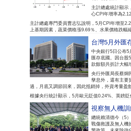
主計總處統計顯示，
心CPI年增率為2.1
主計總處專門委員曹志弘說明，5月CPI年增至2.
上基期因素，蔬菜價格漲9.69％、水果價格跌幅縮小
台灣5月外匯存
中央銀行5日公布5月
匯存底國。因台股
款餘額共折計大幅增
央行外匯局長蔡烱
孳息外，還有主要
過，月底又調節回來，因此抵銷掉，外資考量盈餘
根據央行統計顯示，5月歐元貶值0.24%、英鎊貶值0.
視察無人機訓
總統賴清德今（5
戰傷救護及無人機
警政策，未來除強