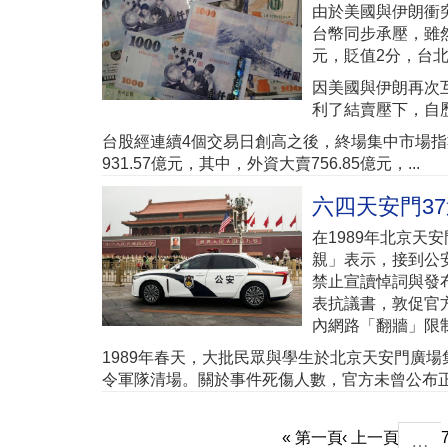
由於美國與伊朗衝突
台幣同步承壓，雖然
元，貶值2分，台北
因美國與伊朗再次
利了結賣壓下，自
台股經連續4個交易日創高之後，終場集中市場指數下
931.57億元，其中，外資大賣756.85億元，...
六四天安門3
在1989年北京天
親」表示，接到公
禁止宣讀悼詞與發
表抗議書，敦促官
內網路「翻牆」限
1989年春天，大批民眾與學生於北京天安門廣
令軍隊清場。關於事件死傷人數，官方未曾公布正
« 第一頁
‹ 上一頁
…