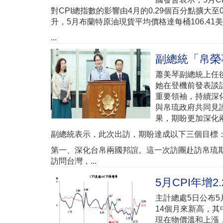
對CPI總指數的影響由4月的0.29個百分點擴大
升，5月布蘭特原油現貨平均價格達每桶106.41
...
副總統「帛榮
蕭美琴副總統上任後
她在登機前發表談話，說
重要領袖，持續深
與帛琉政府共同見
果，期盼更加深化
副總統表示，此次出訪，期盼達成以下三個目標
第一、深化台帛兩國邦誼。這一次訪團赴訪帛琉
訪問台灣，...
5月CPI年增
主計總處5日公布5
14個月來新高，其
現在物價溫和上漲