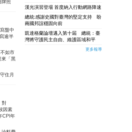
用牌照
漢光演習登場 首度納入行動網路降速
總統:感謝史國對臺灣的堅定支持 盼
兩國邦誼穩固向前
改寫盤中
凱達格蘭論壇邁入第十屆 總統：臺
改寫逾半
灣將守護民主自由、維護區域和平
更多報導
望不如市
迎來「黑
，守住月
。對
候因素
CPI年
，油料費