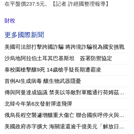
在平盤價237.5元。【記者 許經國整理報導】
財稅
更多國際新聞
美國司法部打擊跨國詐騙 將跨境詐騙視為國安挑戰
沙烏地阿拉伯土耳其巴基斯坦 簽署防禦協定
泰校園槍擊釀9死 14歲槍手疑長期遭霸凌
首例AI生成病毒 釀生物武器隱憂
傳與阿曼達成協議 禁美以等敵對軍艦通行荷姆茲海峽
北韓今年第6次發射彈道飛彈
俄烏長程空襲遽增釀重大傷亡 聯合國疾呼停火與國際急馳援
美國政府赤字擴大 海關退還逾千億美元「解放日」關稅