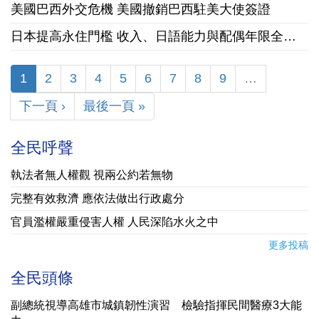
美國巴西外交危機 美國撤銷巴西駐美大使簽證
日本提高永住門檻 收入、日語能力與配偶年限全面收緊
1
2
3
4
5
6
7
8
9
…
下一頁 ›
最後一頁 »
全民呼聲
執法者無人權觀 視兩公約若無物
完整有效救濟 應依法做出行政處分
官員濫權嚴重侵害人權 人民深陷水火之中
更多投稿
全民頭條
副總統視導高雄市城鎮韌性演習 檢驗指揮民間醫療3大能