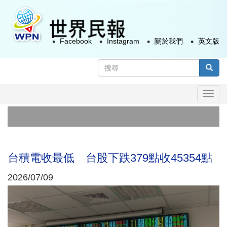
移
至
主
Facebook
Instagram
關於我們
英文版
內
容
搜
尋
搜尋
表
Togg
單
navi
台積電收最低 台股下跌379點收45354點
2026/07/09