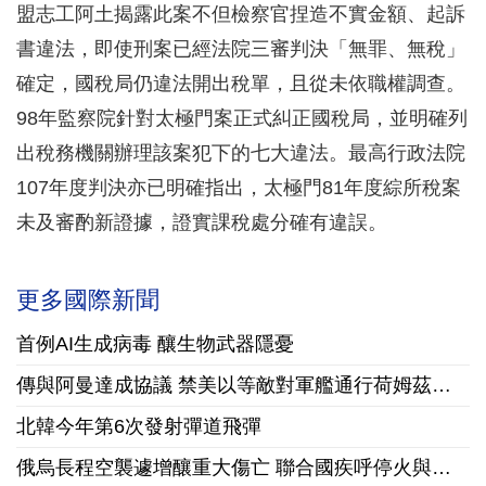
盟志工阿土揭露此案不但檢察官捏造不實金額、起訴
書違法，即使刑案已經法院三審判決「無罪、無稅」
確定，國稅局仍違法開出稅單，且從未依職權調查。
98年監察院針對太極門案正式糾正國稅局，並明確列
出稅務機關辦理該案犯下的七大違法。最高行政法院
107年度判決亦已明確指出，太極門81年度綜所稅案
未及審酌新證據，證實課稅處分確有違誤。
更多國際新聞
首例AI生成病毒 釀生物武器隱憂
傳與阿曼達成協議 禁美以等敵對軍艦通行荷姆茲海峽
北韓今年第6次發射彈道飛彈
俄烏長程空襲遽增釀重大傷亡 聯合國疾呼停火與國際急馳援