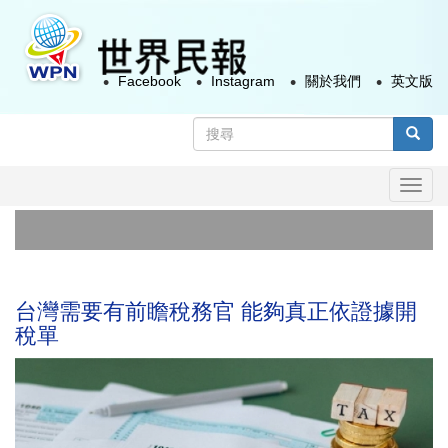
移
至
主
Facebook
Instagram
關於我們
英文版
內
容
搜
尋
搜尋
表
Togg
單
navi
首例
俄烏
台灣需要有前瞻稅務官 能夠真正依證據開
稅單