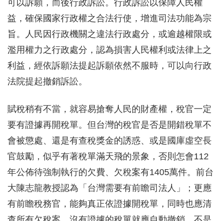
可以訴願，而後行政訴訟。行政訴訟以保障人民權
益，確保國家行政權之合法行使，增進司法功能為宗
旨。人民因行政機關之違法行政處分，或逾越權限或
濫用權力之行政處分，認為損害人民權利或法律上之
利益，經依訴願法提起訴願依然不服時，可以向行政
法院提起撤銷訴訟。
賦稅稍有不當，就容易搶奪人民的財產權，稅官一定
要有證據再開稅單。但台灣的稅官是否是開錯稅單不
會被懲處、還是有查稅獎金的誘惑、或是國庫虛空長
官鼓勵，似乎有著稅單滿天飛的景象，否則怎會112
年公佈待強制執行的欠費、欠稅案有1405萬件。前台
大陳志龍教授認為「台灣需要有前瞻司法人」；更應
有前瞻稅務官，能夠真正依證據開稅單，同時也應清
查所有欠稅案，沒有證據的稅單就應自動撤銷，不是