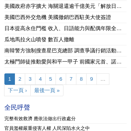
美國政府赤字擴大 海關退還逾千億美元「解放日」關稅
美國巴西外交危機 美國撤銷巴西駐美大使簽證
日本提高永住門檻 收入、日語能力與配偶年限全面收緊
瓜地馬拉火山噴發 數百人撤離
南韓警方強制搜查星巴克總部 調查爭議行銷活動「坦克日」
太極門師徒推動愛與和平一甲子 前國家元首、諾貝爾和平獎獲獎組織領袖來台祝賀
1
2
3
4
5
6
7
8
9
…
下一頁 ›
最後一頁 »
全民呼聲
完整有效救濟 應依法做出行政處分
官員濫權嚴重侵害人權 人民深陷水火之中