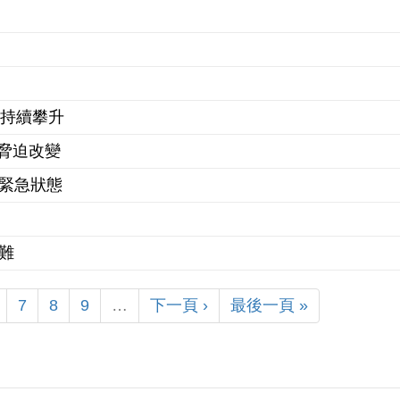
價持續攀升
脅迫改變
布緊急狀態
難
7
8
9
…
下一頁 ›
最後一頁 »