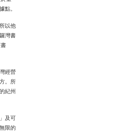
據點。
所以他
鑼灣書
類書
灣經營
方。所
的紀州
」及可
無限的