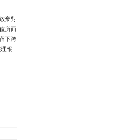
放棄對
值所面
留下跨
整理報