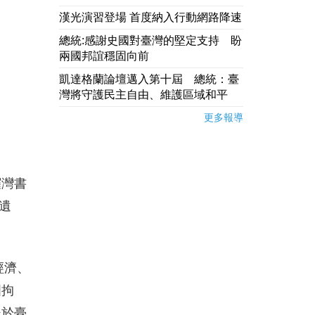
漢光演習登場 首度納入行動網路降速
總統:感謝史國對臺灣的堅定支持 盼
兩國邦誼穩固向前
凱達格蘭論壇邁入第十屆 總統：臺
灣將守護民主自由、維護區域和平
更多報導
鑼灣書
遺
經濟、
國拘
後於臺