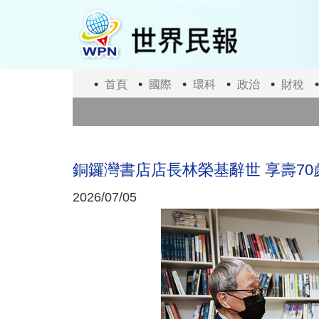
移
至
主
內
容
首頁
國際
環科
政治
財稅
市
Sp
銅鑼灣書店店長林榮基辭世 享壽70
2026/07/05