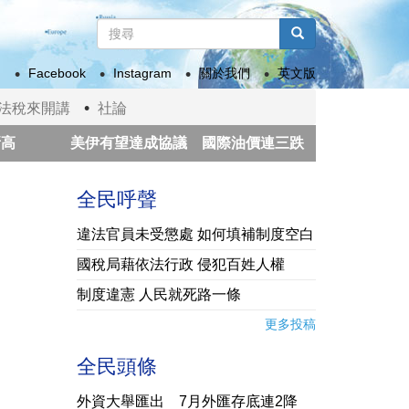
搜
尋
搜尋
表
Facebook
Instagram
關於我們
英文版
單
法稅來開講
社論
美伊有望達成協議 國際油價連三跌
太極門師徒推
「石虎一號」完成在軌實測 自主研發光纖陀螺儀首通過太空驗證
全民呼聲
違法官員未受懲處 如何填補制度空白
國稅局藉依法行政 侵犯百姓人權
制度違憲 人民就死路一條
更多投稿
全民頭條
外資大舉匯出 7月外匯存底連2降