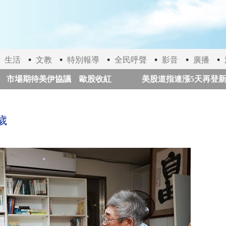
生活
文教
特別報導
全民呼聲
影音
廣播
場期待美伊協議 歐股收紅
美股道指連漲5天再登新高
aceX火箭殘骸今撞月球 巨大隕石坑、塵埃雲成觀測焦點
歲