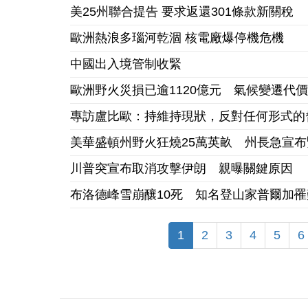
美25州聯合提告 要求返還301條款新關稅
歐洲熱浪多瑙河乾涸 核電廠爆停機危機
中國出入境管制收緊
歐洲野火災損已逾1120億元 氣候變遷代
專訪盧比歐：持維持現狀，反對任何形式的
美華盛頓州野火狂燒25萬英畝 州長急宣
川普突宣布取消攻擊伊朗 親曝關鍵原因
布洛德峰雪崩釀10死 知名登山家普爾加罹
1
2
3
4
5
6