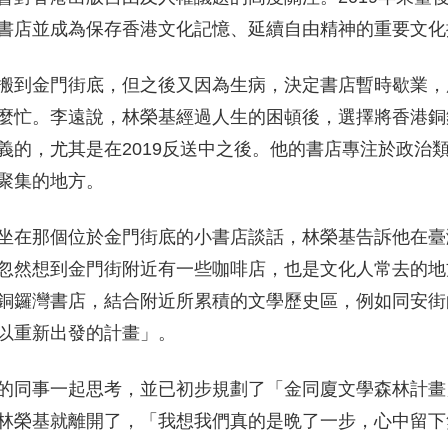
書店並成為保存香港文化記憶、延續自由精神的重要文化
搬到金門街底，但之後又因為生病，決定書店暫時歇業，
麼忙。李遠說，林榮基經過人生的困頓後，選擇將香港銅
義的，尤其是在2019反送中之後。他的書店專注於政治
聚集的地方。
坐在那個位於金門街底的小書店談話，林榮基告訴他在臺
忽然想到金門街附近有一些咖啡店，也是文化人常去的地
銅鑼灣書店，結合附近所累積的文學歷史區，例如同安街
以重新出發的計畫」。
的同事一起思考，並已初步規劃了「金同廈文學森林計畫
林榮基就離開了，「我想我們真的是晩了一步，心中留下