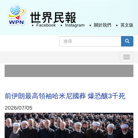
移
至
主
Facebook
Instagram
關於我們
英文版
內
容
搜
尋
搜尋
表
Togg
單
navi
前伊朗最高領袖哈米尼國葬 爆恐釀3千死
2026/07/05