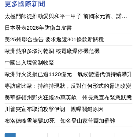
更多國際新聞
太極門師徒推動愛與和平一甲子 前國家元首、諾貝爾和平獎獲獎組織領袖來台祝賀
日本發表2026年防衛白皮書
美25州聯合提告 要求返還301條款新關稅
歐洲熱浪多瑙河乾涸 核電廠爆停機危機
中國出入境管制收緊
歐洲野火災損已逾1120億元 氣候變遷代價持續攀升
專訪盧比歐：持維持現狀，反對任何形式的脅迫改變
美華盛頓州野火狂燒25萬英畝 州長急宣布緊急狀態
川普突宣布取消攻擊伊朗 親曝關鍵原因
布洛德峰雪崩釀10死 知名登山家普爾加罹難