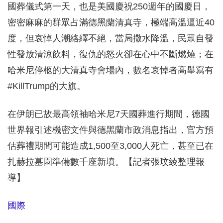
國葬儀式第一天，也是美國慶祝250週年的國慶日，
密密麻麻的群眾占滿德黑蘭清真寺，極端高溫逼近40
度，但哀悼人潮絡繹不絕，當局撒水降溫，民眾自發
性發放清涼飲料，復仇的怒火卻在心中不斷燃燒；在
哈米尼停柩的大清真寺會場內，數名哀悼者高舉寫有
#KillTrump的大旗。
在伊朗已故最高領袖哈米尼7天國葬進行期間，德國
世界報引述機密文件與德黑蘭市政消息指出，官方預
估葬禮期間可能造成1,500至3,000人死亡，甚至已在
扎赫拉墓園準備數千座新墳。【記者張玟綾整理報
導】
國際