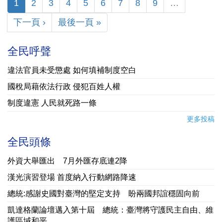
1
2
3
4
5
6
7
8
9
…
下一頁 ›
最後一頁 »
全民呼聲
違法官員未受懲處 如何填補制度空白
國稅局藉依法行政 侵犯百姓人權
制度違憲 人民就死路一條
更多投稿
全民頭條
外資大舉匯出 7月外匯存底連2降
漢光演習登場 首度納入行動網路降速
總統:感謝史國對臺灣的堅定支持 盼兩國邦誼穩固向前
凱達格蘭論壇邁入第十屆 總統：臺灣將守護民主自由、維
護區域和平