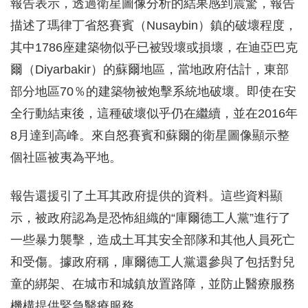
報告表示，透過衛星圖像分析的結果感到震驚，報告
描述了瑪律丁省怒賽賓（Nusaybin）鎮的破壞程度，
其中1786座建築物似乎已被毀壞或損壞，在迪亞巴克
爾（Diyarbakir）的蘇爾地區，當地政府估計，東部
部分地區70％的建築物被炮擊系統地破壞。即使在安
全行動結束後，這種破壞似乎仍在繼續，並在2016年
8月達到高峰。來自怒賽賓和蘇爾的衛星圖像顯示整
個社區被夷為平地。
報告還援引了土耳其政府提供的資料。這些資料顯
示，被政府認為是恐怖組織的“庫爾德工人黨”進行了
一些暴力襲擊，造成土耳其安全部隊和其他人員死亡
和受傷。據政府稱，庫爾德工人黨還參與了包括對兒
童的綁架、在城市和城鎮放置路障，並防止醫療服務
機構提供緊急醫療服務。