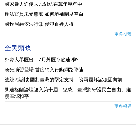
國家暴力迫使人民糾結在萬年稅單中
違法官員未受懲處 如何填補制度空白
國稅局藉依法行政 侵犯百姓人權
更多投稿
全民頭條
外資大舉匯出 7月外匯存底連2降
漢光演習登場 首度納入行動網路降速
總統:感謝史國對臺灣的堅定支持 盼兩國邦誼穩固向前
凱達格蘭論壇邁入第十屆 總統：臺灣將守護民主自由、維
護區域和平
更多報導