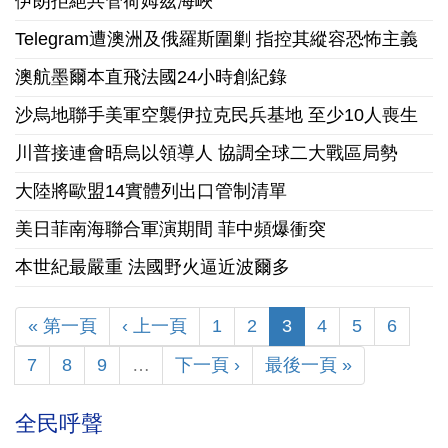
伊朗拒絕共管荷姆茲海峽
Telegram遭澳洲及俄羅斯圍剿 指控其縱容恐怖主義
澳航墨爾本直飛法國24小時創紀錄
沙烏地聯手美軍空襲伊拉克民兵基地 至少10人喪生
川普接連會晤烏以領導人 協調全球二大戰區局勢
大陸將歐盟14實體列出口管制清單
美日菲南海聯合軍演期間 菲中頻爆衝突
本世紀最嚴重 法國野火逼近波爾多
« 第一頁
‹ 上一頁
1
2
3
4
5
6
7
8
9
…
下一頁 ›
最後一頁 »
全民呼聲