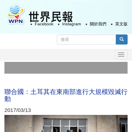
移
至
主
Facebook
Instagram
關於我們
英文版
內
容
搜
尋
搜尋
表
Togg
單
navi
副
日
聯合國：土耳其在東南部進行大規模毀滅行
動
2017/03/13