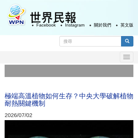
移
至
主
Facebook
Instagram
關於我們
英文版
內
容
搜
尋
搜尋
表
Togg
單
navi
美
開
極端高溫植物如何生存？中央大學破解植物
耐熱關鍵機制
2026/07/02