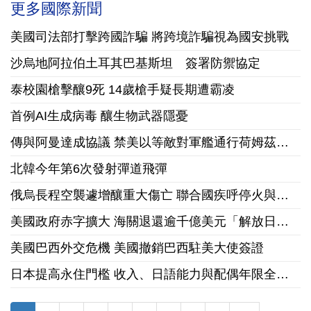
更多國際新聞
美國司法部打擊跨國詐騙 將跨境詐騙視為國安挑戰
沙烏地阿拉伯土耳其巴基斯坦 簽署防禦協定
泰校園槍擊釀9死 14歲槍手疑長期遭霸凌
首例AI生成病毒 釀生物武器隱憂
傳與阿曼達成協議 禁美以等敵對軍艦通行荷姆茲海峽
北韓今年第6次發射彈道飛彈
俄烏長程空襲遽增釀重大傷亡 聯合國疾呼停火與國際急馳援
美國政府赤字擴大 海關退還逾千億美元「解放日」關稅
美國巴西外交危機 美國撤銷巴西駐美大使簽證
日本提高永住門檻 收入、日語能力與配偶年限全面收緊