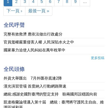
1
2
3
4
5
6
7
8
9
…
下一頁 ›
最後一頁 »
全民呼聲
完整有效救濟 應依法做出行政處分
官員濫權嚴重侵害人權 人民深陷水火之中
國家暴力迫使人民糾結在萬年稅單中
更多投稿
全民頭條
外資大舉匯出 7月外匯存底連2降
漢光演習登場 首度納入行動網路降速
總統:感謝史國對臺灣的堅定支持 盼兩國邦誼穩固向前
凱達格蘭論壇邁入第十屆 總統：臺灣將守護民主自由、維
護區域和平