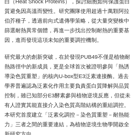
白（Heat Shock Proteins），探討細胞如何保護蛋白
質避免因高溫而變性。研究團隊使用超過十萬顆阿拉
伯芥種子，透過前向式遺傳學策略，從大量突變株中
篩選耐熱異常個體，再進一步找出控制耐熱的重要基
因，進而發現這項未知的重要調控機制。
研究最大的創新突破，在於發現PUB49不僅是植物耐
熱路徑中的新成員，更是全球首次被證明參與「熱誘
導染色質重塑」的核內U-box型E3泛素連接酶。過去
學界普遍認為泛素化作用主要負責蛋白質降解與品質
控制，雖已知部分E3酵素參與植物逆境反應，但從未
有人證實其能直接介入染色質高階結構的重組調控。
本研究首度建立「泛素化調控－染色質重塑－耐熱能
力」三者之間的重要連結，為植物逆境生物學開啟全
新研究方向。