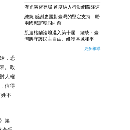
漢光演習登場 首度納入行動網路降速
總統:感謝史國對臺灣的堅定支持 盼
兩國邦誼穩固向前
凱達格蘭論壇邁入第十屆 總統：臺
灣將守護民主自由、維護區域和平
更多報導
始，恐
表。政
對人權
，值得
百姓不
》第