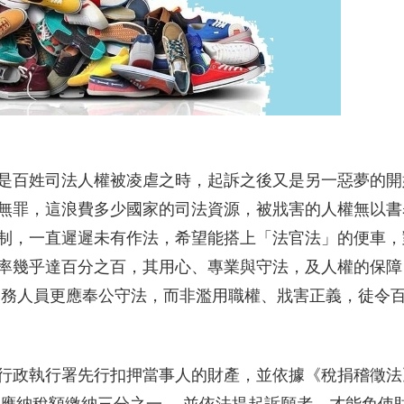
是百姓司法人權被凌虐之時，起訴之後又是另一惡夢的開
無罪，這浪費多少國家的司法資源，被戕害的人權無以書
制，一直遲遲未有作法，希望能搭上「法官法」的便車，
率幾乎達百分之百，其用心、專業與守法，及人權的保障
公務人員更應奉公守法，而非濫用職權、戕害正義，徒令
行政執行署先行扣押當事人的財產，並依據《稅捐稽徵法