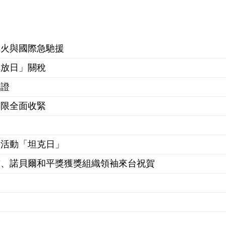
停火與國際急馳援
解放日」關稅
簽證
年限全面收緊
銷活動「坦克日」
首、諾貝爾和平獎獲獎組織領袖來台祝賀