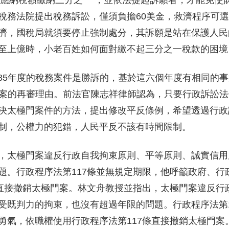
之應納稅額繳納三分之一 ，並依法提起訴願者，才能免使
稅務法院提出稅務訴訟，僅須負擔60美金，救濟程序可
濟，國稅局就須要停止強制處分，其訴願是站在保護人民
至上億時，小老百姓如何面對繳不起三分之一稅款的困境
2~85年度的稅務案件是勝訴的，基於這六個年度有相同的
年度稅案的再審理由。前法官陳志祥律師認為，只要行政訴訟
決太極門案件的方法，提出修改平反條例，希望透過行政
制，公權力的犯錯，人民平反不該有時間限制。
，太極門案違反行政自我拘束原則、平等原則、誠實信用
題。行政程序法第117條並無規定期限，他呼籲政府、行
條直接撤銷太極門案。林文舟教授並指出，太極門案違反行
受既判力的拘束，也沒有超過年限的問題。行政程序法第1
勇氣，依職權使用行政程序法第117條直接撤銷太極門案