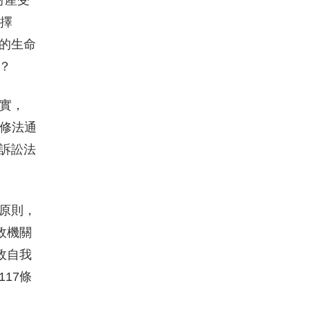
財產受
選擇
的生命
？
事實，
法修法通
訴訟法
原則，
政機關
政自我
17條
。