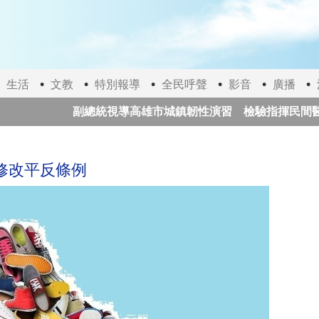
生活
文教
特別報導
全民呼聲
影音
廣播
副總統視導高雄市城鎮韌性演習 檢驗指揮民間醫療3
南韓警方強制搜查星巴克總部 調查爭議行銷活動「坦
修改平反條例