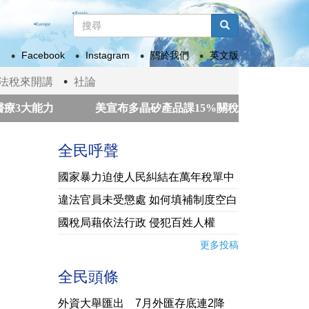
搜
尋
搜尋
表
Facebook
Instagram
關於我們
英文版
單
法稅來開講
社論
大能力
美宣布多晶矽產品課15%關稅 政院：我國多適用
克日」
市場期待美伊協議 歐股收紅
美股道指連
全民呼聲
國家暴力迫使人民糾結在萬年稅單中
違法官員未受懲處 如何填補制度空白
國稅局藉依法行政 侵犯百姓人權
更多投稿
全民頭條
外資大舉匯出 7月外匯存底連2降