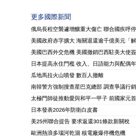
更多國際新聞
俄烏長程空襲遽增釀重大傷亡 聯合國疾呼
美國政府赤字擴大 海關退還逾千億美元「
美國巴西外交危機 美國撤銷巴西駐美大使
日本提高永住門檻 收入、日語能力與配偶
瓜地馬拉火山噴發 數百人撤離
南韓警方強制搜查星巴克總部 調查爭議行
太極門師徒推動愛與和平一甲子 前國家元
日本發表2026年防衛白皮書
美25州聯合提告 要求返還301條款新關稅
歐洲熱浪多瑙河乾涸 核電廠爆停機危機