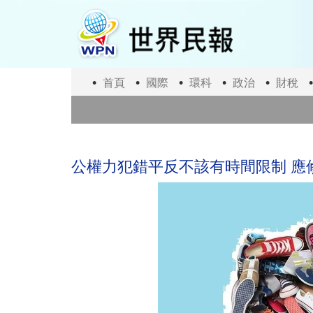
移
至
主
內
容
首頁
國際
環科
政治
財稅
公權力犯錯平反不該有時間限制 應