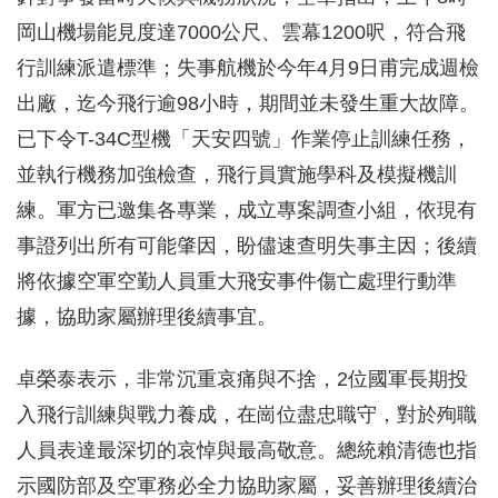
岡山機場能見度達7000公尺、雲幕1200呎，符合飛
行訓練派遣標準；失事航機於今年4月9日甫完成週檢
出廠，迄今飛行逾98小時，期間並未發生重大故障。
已下令T-34C型機「天安四號」作業停止訓練任務，
並執行機務加強檢查，飛行員實施學科及模擬機訓
練。軍方已邀集各專業，成立專案調查小組，依現有
事證列出所有可能肇因，盼儘速查明失事主因；後續
將依據空軍空勤人員重大飛安事件傷亡處理行動準
據，協助家屬辦理後續事宜。
卓榮泰表示，非常沉重哀痛與不捨，2位國軍長期投
入飛行訓練與戰力養成，在崗位盡忠職守，對於殉職
人員表達最深切的哀悼與最高敬意。總統賴清德也指
示國防部及空軍務必全力協助家屬，妥善辦理後續治