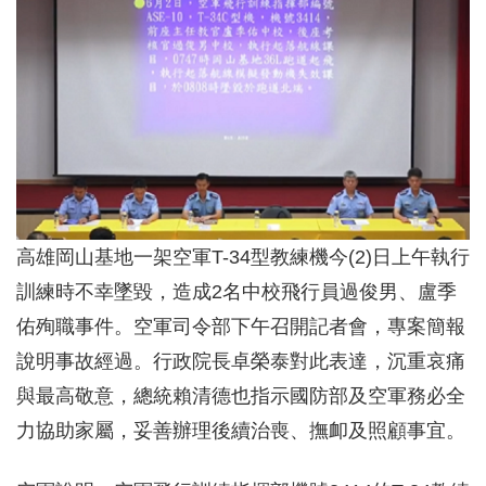
高雄岡山基地一架空軍T-34型教練機今(2)日上午執行
訓練時不幸墜毀，造成2名中校飛行員過俊男、盧季
佑殉職事件。空軍司令部下午召開記者會，專案簡報
說明事故經過。行政院長卓榮泰對此表達，沉重哀痛
與最高敬意，總統賴清德也指示國防部及空軍務必全
力協助家屬，妥善辦理後續治喪、撫卹及照顧事宜。