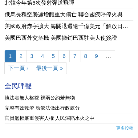
北韓今年第6次發射彈道飛彈
俄烏長程空襲遽增釀重大傷亡 聯合國疾呼停火與國際急馳援
美國政府赤字擴大 海關退還逾千億美元「解放日」關稅
美國巴西外交危機 美國撤銷巴西駐美大使簽證
1
2
3
4
5
6
7
8
9
…
下一頁 ›
最後一頁 »
全民呼聲
執法者無人權觀 視兩公約若無物
完整有效救濟 應依法做出行政處分
官員濫權嚴重侵害人權 人民深陷水火之中
更多投稿