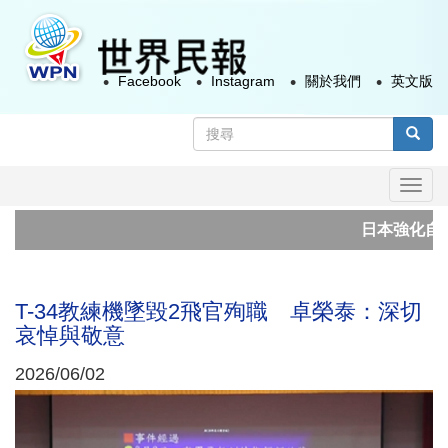
移
至
主
Facebook
Instagram
關於我們
英文版
內
容
搜
尋
搜尋
表
Togg
單
navi
日本強化自衛隊
成大團隊開發
T-34教練機墜毀2飛官殉職 卓榮泰：深切
哀悼與敬意
2026/06/02