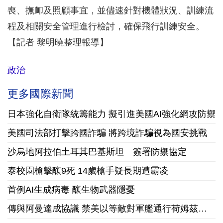
喪、撫卹及照顧事宜，並儘速針對機體狀況、訓練流
程及相關安全管理進行檢討，確保飛行訓練安全。
【記者 黎明曉整理報導】
政治
更多國際新聞
日本強化自衛隊統籌能力 擬引進美國AI強化網攻防禦
美國司法部打擊跨國詐騙 將跨境詐騙視為國安挑戰
沙烏地阿拉伯土耳其巴基斯坦 簽署防禦協定
泰校園槍擊釀9死 14歲槍手疑長期遭霸凌
首例AI生成病毒 釀生物武器隱憂
傳與阿曼達成協議 禁美以等敵對軍艦通行荷姆茲海峽