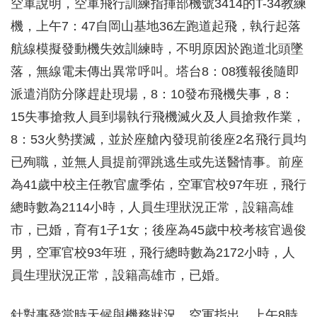
空軍說明，空軍飛行訓練指揮部機號3414的T-34教練
機，上午7：47自岡山基地36左跑道起飛，執行起落
航線模擬發動機失效訓練時，不明原因於跑道北頭墜
落，無線電未傳出異常呼叫。塔台8：08獲報後隨即
派遣消防分隊趕赴現場，8：10發布飛機失事，8：
15失事搶救人員到場執行飛機滅火及人員搶救作業，
8：53火勢撲滅，並於座艙內發現前後座2名飛行員均
已殉職，並無人員提前彈跳逃生或先送醫情事。前座
為41歲中校主任教官盧季佑，空軍官校97年班，飛行
總時數為2114小時，人員生理狀況正常，設籍高雄
市，已婚，育有1子1女；後座為45歲中校考核官過俊
男，空軍官校93年班，飛行總時數為2172小時，人
員生理狀況正常，設籍高雄市，已婚。
針對事發當時天候與機務狀況，空軍指出，上午8時