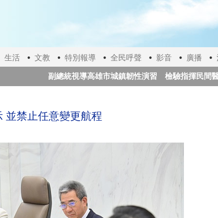
生活
文教
特別報導
全民呼聲
影音
廣播
副總統視導高雄市城鎮韌性演習 檢驗指揮民間醫療3
日本提高永住門檻 收入、日語能力與配偶年限全面收緊
 並禁止任意變更航程