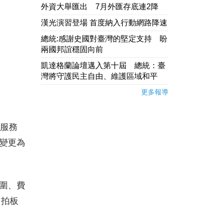
外資大舉匯出 7月外匯存底連2降
漢光演習登場 首度納入行動網路降速
總統:感謝史國對臺灣的堅定支持 盼
兩國邦誼穩固向前
凱達格蘭論壇邁入第十屆 總統：臺
灣將守護民主自由、維護區域和平
更多報導
票服務
變更為
圍、費
，拍板