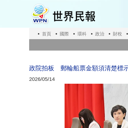
移
至
主
內
容
首頁
國際
環科
政治
財稅
政院拍板 郵輪船票金額須清楚標示
2026/05/14