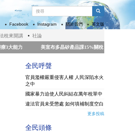
搜
尋
搜尋
表
Facebook
Instagram
關於我們
英文版
單
法稅來開講
社論
大能力
美宣布多晶矽產品課15%關稅 政院：我國多適用
瓜地馬拉火山噴發 數百人撤離
南韓警方強制搜
全民呼聲
官員濫權嚴重侵害人權 人民深陷水火
之中
國家暴力迫使人民糾結在萬年稅單中
違法官員未受懲處 如何填補制度空白
更多投稿
全民頭條