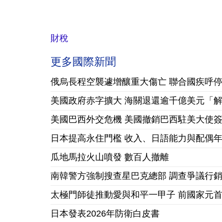
財稅
更多國際新聞
俄烏長程空襲遽增釀重大傷亡 聯合國疾呼
美國政府赤字擴大 海關退還逾千億美元「
美國巴西外交危機 美國撤銷巴西駐美大使
日本提高永住門檻 收入、日語能力與配偶
瓜地馬拉火山噴發 數百人撤離
南韓警方強制搜查星巴克總部 調查爭議行
太極門師徒推動愛與和平一甲子 前國家元
日本發表2026年防衛白皮書