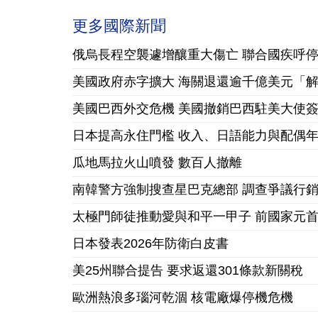
更多國際新聞
俄烏長程空襲遽增釀重大傷亡 聯合國疾呼
美國政府赤字擴大 海關退還逾千億美元「
美國巴西外交危機 美國撤銷巴西駐美大使
日本提高永住門檻 收入、日語能力與配偶
瓜地馬拉火山噴發 數百人撤離
南韓警方強制搜查星巴克總部 調查爭議行
太極門師徒推動愛與和平一甲子 前國家元
日本發表2026年防衛白皮書
美25州聯合提告 要求返還301條款新關稅
歐洲熱浪多瑙河乾涸 核電廠爆停機危機