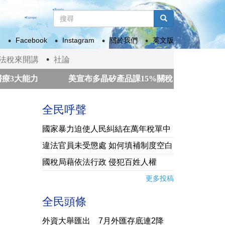
搜
尋
搜尋
表
Facebook
Instagram
關於我們
英文版
單
法稅來開講
社論
大能力
美宣布多晶矽產品課15%關稅 政院：我國多適用
查星巴克總部 調查爭議行銷活動「坦克日」
市場期待美
全民呼聲
國家暴力迫使人民糾結在萬年稅單中
違法官員未受懲處 如何填補制度空白
國稅局藉依法行政 侵犯百姓人權
更多投稿
全民頭條
外資大舉匯出 7月外匯存底連2降