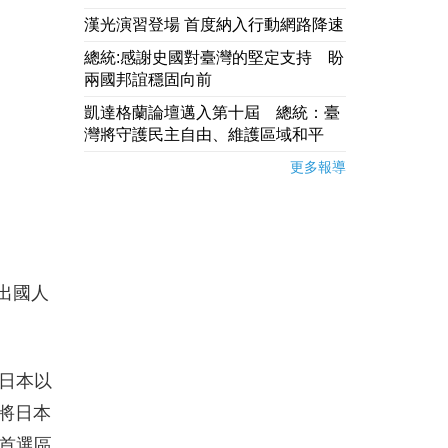
漢光演習登場 首度納入行動網路降速
總統:感謝史國對臺灣的堅定支持 盼
兩國邦誼穩固向前
凱達格蘭論壇邁入第十屆 總統：臺
灣將守護民主自由、維護區域和平
更多報導
出國人
日本以
若將日本
首選區