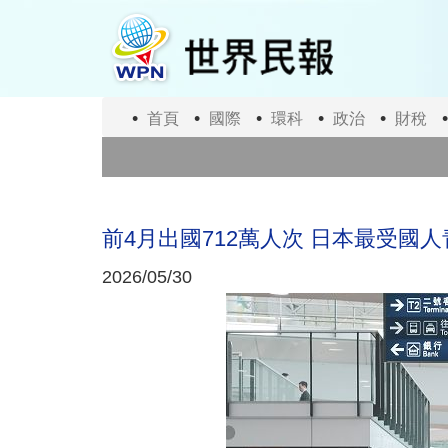
移
至
主
內
容
首頁
國際
環科
政治
財稅
前4月出國712萬人次 日本最受國人
2026/05/30