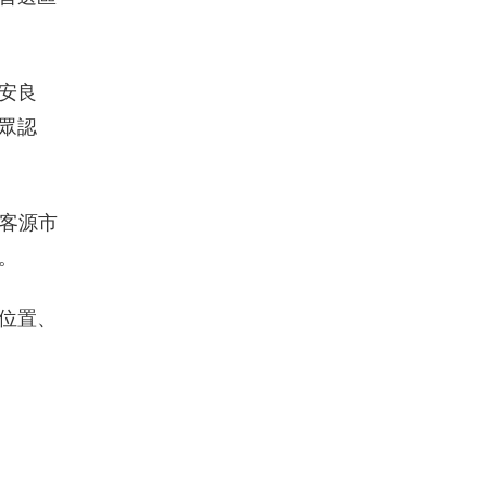
安良
眾認
要客源市
。
位置、