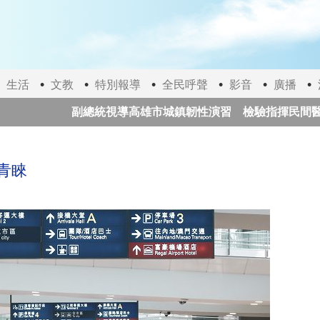
生活
文教
特別報導
全民呼聲
影音
廣播
副總統視導高雄市城鎮韌性演習 檢驗指揮民間醫療3
瓜地馬拉火山噴發 數百人撤離
南韓警方強制搜
青睞