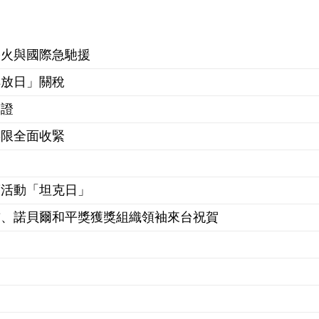
停火與國際急馳援
解放日」關稅
簽證
年限全面收緊
銷活動「坦克日」
首、諾貝爾和平獎獲獎組織領袖來台祝賀