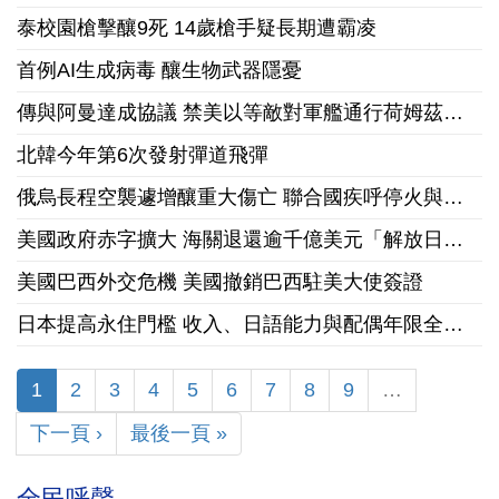
泰校園槍擊釀9死 14歲槍手疑長期遭霸凌
首例AI生成病毒 釀生物武器隱憂
傳與阿曼達成協議 禁美以等敵對軍艦通行荷姆茲海峽
北韓今年第6次發射彈道飛彈
俄烏長程空襲遽增釀重大傷亡 聯合國疾呼停火與國際急馳援
美國政府赤字擴大 海關退還逾千億美元「解放日」關稅
美國巴西外交危機 美國撤銷巴西駐美大使簽證
日本提高永住門檻 收入、日語能力與配偶年限全面收緊
1
2
3
4
5
6
7
8
9
…
下一頁 ›
最後一頁 »
全民呼聲