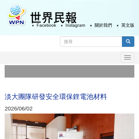
移
至
主
Facebook
Instagram
關於我們
英文版
內
容
搜
尋
搜尋
表
Togg
單
navi
淡大團隊研發安全環保鋰電池材料
2026/06/02