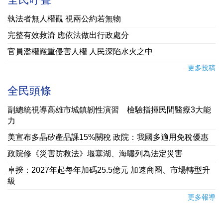
執法者無人權觀 視兩公約若無物
完整有效救濟 應依法做出行政處分
官員濫權嚴重侵害人權 人民深陷水火之中
更多投稿
全民頭條
副總統視導高雄市城鎮韌性演習 檢驗指揮民間醫療3大能
力
美宣布多晶矽產品課15%關稅 政院：我國多適用免稅優惠
政院修《災害防救法》堰塞湖、海嘯列為法定災害
卓揆：2027年起每年加碼25.5億元 加速商圈、市場轉型升
級
更多報導