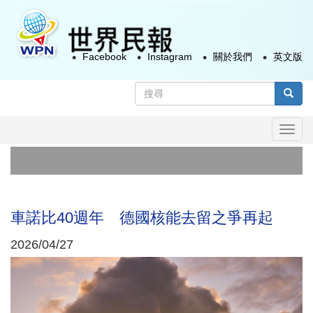
移
至
主
Facebook
Instagram
關於我們
英文版
內
容
搜
尋
搜尋
表
Togg
單
navi
首
俄
車諾比40週年 德國核能去留之爭再起
2026/04/27