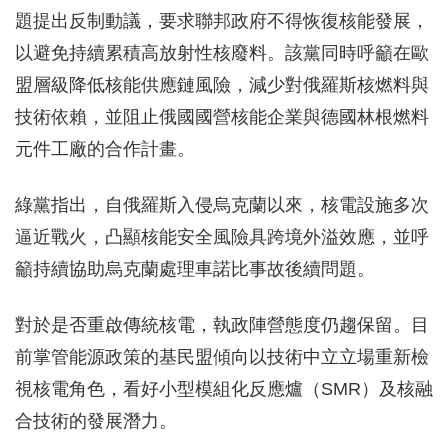
題提出反制動議，要求聯邦政府不得恢復核能發展，
以避免持續累積高放射性核廢料。該黨同時呼籲在歐
盟層級降低核能供應鏈風險，減少對俄羅斯核燃料與
技術依賴，並阻止俄國國營核能企業與德國林根燃料
元件工廠的合作計畫。
綠黨指出，自俄羅斯入侵烏克蘭以來，核電設施多次
逼近戰火，凸顯核能安全風險具跨境外溢效應，並呼
籲持續協助烏克蘭處理車諾比事故後續問題。
對於是否重啟傳統核電，執政陣營態度仍趨保留。目
前掌管能源政策的基民盟傾向以技術中立立場重新檢
視核電角色，看好小型模組化反應爐（SMR）及核融
合技術的發展潛力。