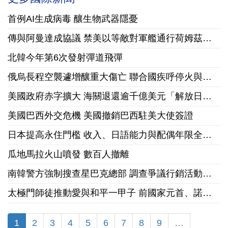
首例AI生成病毒 釀生物武器隱憂
傳與阿曼達成協議 禁美以等敵對軍艦通行荷姆茲海峽
北韓今年第6次發射彈道飛彈
俄烏長程空襲遽增釀重大傷亡 聯合國疾呼停火與國際急馳援
美國政府赤字擴大 海關退還逾千億美元「解放日」關稅
美國巴西外交危機 美國撤銷巴西駐美大使簽證
日本提高永住門檻 收入、日語能力與配偶年限全面收緊
瓜地馬拉火山噴發 數百人撤離
南韓警方強制搜查星巴克總部 調查爭議行銷活動「坦克日」
太極門師徒推動愛與和平一甲子 前國家元首、諾貝爾和平獎獲獎組織領袖來台祝賀
1
2
3
4
5
6
7
8
9
…