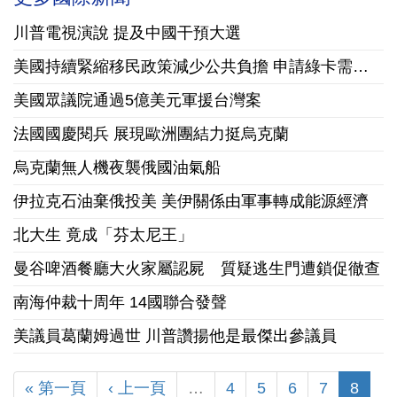
川普電視演說 提及中國干預大選
美國持續緊縮移民政策減少公共負擔 申請綠卡需繳10萬美元保證金
美國眾議院通過5億美元軍援台灣案
法國國慶閱兵 展現歐洲團結力挺烏克蘭
烏克蘭無人機夜襲俄國油氣船
伊拉克石油棄俄投美 美伊關係由軍事轉成能源經濟
北大生 竟成「芬太尼王」
曼谷啤酒餐廳大火家屬認屍 質疑逃生門遭鎖促徹查
南海仲裁十周年 14國聯合發聲
美議員葛蘭姆過世 川普讚揚他是最傑出參議員
« 第一頁
‹ 上一頁
…
4
5
6
7
8