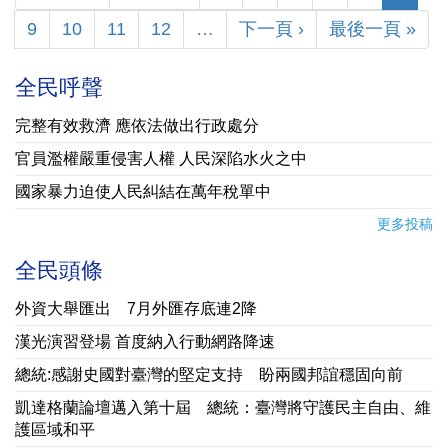
9
10
11
12
…
下一頁 ›
最後一頁 »
全民呼聲
完整有效救濟 應依法做出行政處分
官員濫權嚴重侵害人權 人民深陷水火之中
國家暴力迫使人民糾結在萬年稅單中
更多投稿
全民頭條
外資大舉匯出 7月外匯存底連2降
漢光演習登場 首度納入行動網路降速
總統:感謝史國對臺灣的堅定支持 盼兩國邦誼穩固向前
凱達格蘭論壇邁入第十屆 總統：臺灣將守護民主自由、維
護區域和平