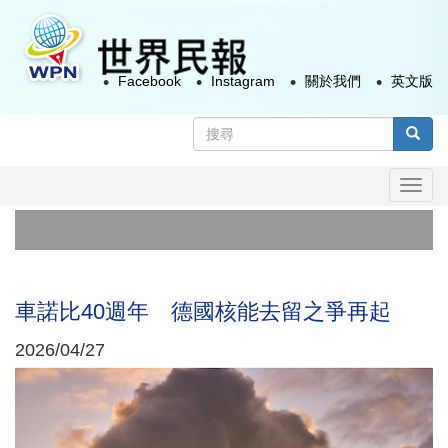
移
至
主
Facebook
Instagram
關於我們
英文版
內
容
搜
尋
搜尋
表
Togg
單
navi
首
俄
車諾比40週年 德國核能去留之爭再起
2026/04/27