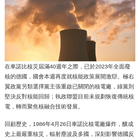
在車諾比核災屆滿40週年之際，已於2023年全面廢
核的德國，國會本週再度就核能政策展開激辯。極右
翼政黨另類選擇黨主張重啟已關閉的核電廠，綠黨則
堅決反對核能回歸；執政聯盟目前未規劃恢復傳統核
電，轉而聚焦核融合技術發展。
回顧歷史，1986年4月26日車諾比核電廠爆炸，釀成
史上最嚴重核災，輻射塵波及多國，深刻影響德國反