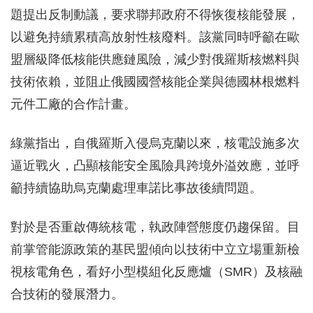
題提出反制動議，要求聯邦政府不得恢復核能發展，
以避免持續累積高放射性核廢料。該黨同時呼籲在歐
盟層級降低核能供應鏈風險，減少對俄羅斯核燃料與
技術依賴，並阻止俄國國營核能企業與德國林根燃料
元件工廠的合作計畫。
綠黨指出，自俄羅斯入侵烏克蘭以來，核電設施多次
逼近戰火，凸顯核能安全風險具跨境外溢效應，並呼
籲持續協助烏克蘭處理車諾比事故後續問題。
對於是否重啟傳統核電，執政陣營態度仍趨保留。目
前掌管能源政策的基民盟傾向以技術中立立場重新檢
視核電角色，看好小型模組化反應爐（SMR）及核融
合技術的發展潛力。