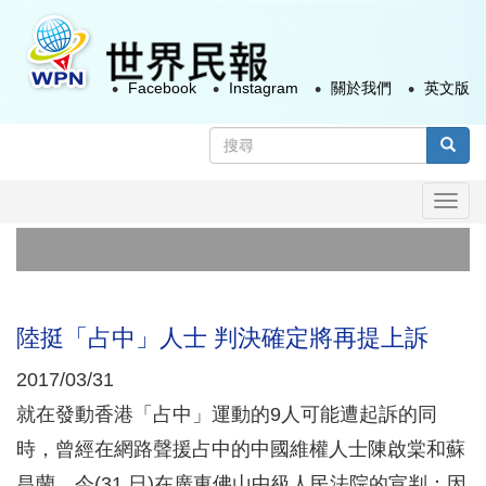
移
至
主
Facebook
Instagram
關於我們
英文版
內
容
搜
尋
搜尋
表
Togg
單
navi
陸挺「占中」人士 判決確定將再提上訴
2017/03/31
就在發動香港「占中」運動的9人可能遭起訴的同
時，曾經在網路聲援占中的中國維權人士陳啟棠和蘇
昌蘭，今(31 日)在廣東佛山中級人民法院的宣判：因