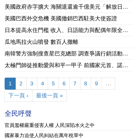
美國政府赤字擴大 海關退還逾千億美元「解放日」關稅
美國巴西外交危機 美國撤銷巴西駐美大使簽證
日本提高永住門檻 收入、日語能力與配偶年限全面收緊
瓜地馬拉火山噴發 數百人撤離
南韓警方強制搜查星巴克總部 調查爭議行銷活動「坦克日」
太極門師徒推動愛與和平一甲子 前國家元首、諾貝爾和平獎獲獎組織領袖來台祝賀
1
2
3
4
5
6
7
8
9
…
下一頁 ›
最後一頁 »
全民呼聲
官員濫權嚴重侵害人權 人民深陷水火之中
國家暴力迫使人民糾結在萬年稅單中