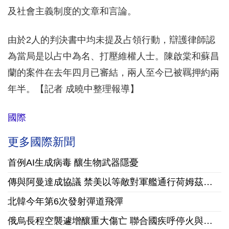
及社會主義制度的文章和言論。
由於2人的判決書中均未提及占領行動，辯護律師認
為當局是以占中為名、打壓維權人士。陳啟棠和蘇昌
蘭的案件在去年四月已審結，兩人至今已被羈押約兩
年半。【記者 成曉中整理報導】
國際
更多國際新聞
首例AI生成病毒 釀生物武器隱憂
傳與阿曼達成協議 禁美以等敵對軍艦通行荷姆茲海峽
北韓今年第6次發射彈道飛彈
俄烏長程空襲遽增釀重大傷亡 聯合國疾呼停火與國際急馳援