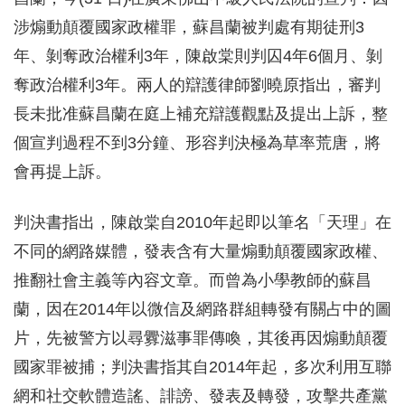
涉煽動顛覆國家政權罪，蘇昌蘭被判處有期徒刑3
年、剝奪政治權利3年，陳啟棠則判囚4年6個月、剝
奪政治權利3年。兩人的辯護律師劉曉原指出，審判
長未批准蘇昌蘭在庭上補充辯護觀點及提出上訴，整
個宣判過程不到3分鐘、形容判決極為草率荒唐，將
會再提上訴。
判決書指出，陳啟棠自2010年起即以筆名「天理」在
不同的網路媒體，發表含有大量煽動顛覆國家政權、
推翻社會主義等內容文章。而曾為小學教師的蘇昌
蘭，因在2014年以微信及網路群組轉發有關占中的圖
片，先被警方以尋釁滋事罪傳喚，其後再因煽動顛覆
國家罪被捕；判決書指其自2014年起，多次利用互聯
網和社交軟體造謠、誹謗、發表及轉發，攻擊共產黨