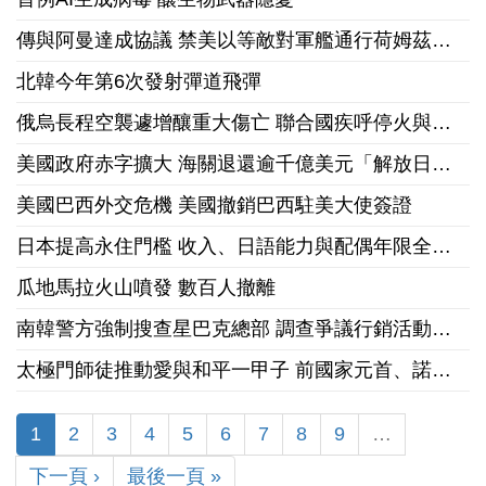
傳與阿曼達成協議 禁美以等敵對軍艦通行荷姆茲海峽
北韓今年第6次發射彈道飛彈
俄烏長程空襲遽增釀重大傷亡 聯合國疾呼停火與國際急馳援
美國政府赤字擴大 海關退還逾千億美元「解放日」關稅
美國巴西外交危機 美國撤銷巴西駐美大使簽證
日本提高永住門檻 收入、日語能力與配偶年限全面收緊
瓜地馬拉火山噴發 數百人撤離
南韓警方強制搜查星巴克總部 調查爭議行銷活動「坦克日」
太極門師徒推動愛與和平一甲子 前國家元首、諾貝爾和平獎獲獎組織領袖來台祝賀
1
2
3
4
5
6
7
8
9
…
下一頁 ›
最後一頁 »