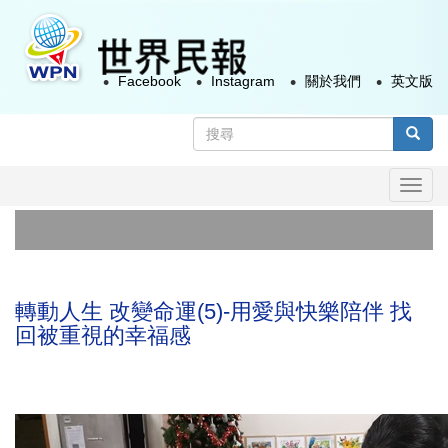
移
至
主
Facebook
Instagram
關於我們
英文版
內
容
搜
尋
搜尋
表
Togg
單
navi
首
俄
轉動人生 改變命運(5)-用愛與快樂陪伴 找
回被重視的幸福感