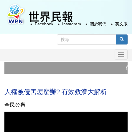
移
至
主
Facebook
Instagram
關於我們
英文版
內
容
搜
尋
搜尋
表
Togg
單
navi
俄烏
美
人權被侵害怎麼辦? 有效救濟大解析
全民公審