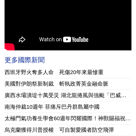
更多國際新聞
西班牙野火奪多人命 死傷20年來最慘重
美國對伊朗祭新制裁 斬執政菁英金融命脈
廣西水壩潰堤十萬受災 湖北龍捲風與強颱「巴威」接踵襲陸
南海仲裁10週年 菲痛斥巴丹群島屬中國
太極門氣功養生學會60週年閃耀國際！神獸賜福祝賀美國國慶
烏克蘭獲得川普授權 可自製愛國者防空飛彈