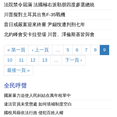
法院禁令屆滿 法國極右派勒朋四度參選總統
川普擬對土耳其出售F-35戰機
昔日戒嚴案迎來終審 尹錫悅遭判刑七年
北約峰會安卡拉登場 川普、澤倫斯基皆與會
« 第一頁
‹ 上一頁
…
5
6
7
8
9
10
11
12
13
…
下一頁 ›
最後一頁 »
全民呼聲
國家暴力迫使人民糾結在萬年稅單中
違法官員未受懲處 如何填補制度空白
國稅局藉依法行政 侵犯百姓人權