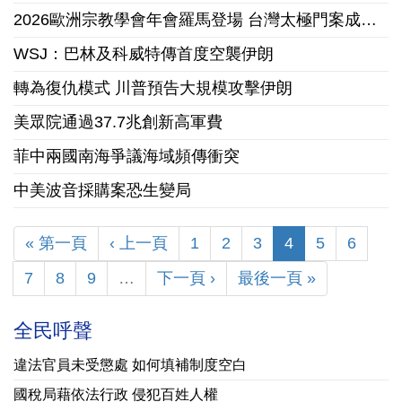
2026歐洲宗教學會年會羅馬登場 台灣太極門案成國際跨學科研究焦點
WSJ：巴林及科威特傳首度空襲伊朗
轉為復仇模式 川普預告大規模攻擊伊朗
美眾院通過37.7兆創新高軍費
菲中兩國南海爭議海域頻傳衝突
中美波音採購案恐生變局
« 第一頁
‹ 上一頁
1
2
3
4
5
6
7
8
9
…
下一頁 ›
最後一頁 »
全民呼聲
違法官員未受懲處 如何填補制度空白
國稅局藉依法行政 侵犯百姓人權