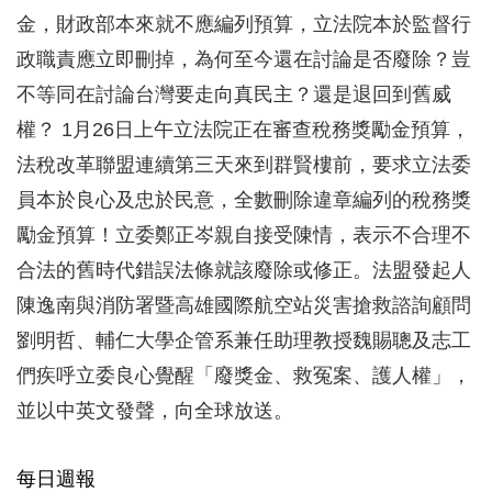
金，財政部本來就不應編列預算，立法院本於監督行
政職責應立即刪掉，為何至今還在討論是否廢除？豈
不等同在討論台灣要走向真民主？還是退回到舊威
權？ 1月26日上午立法院正在審查稅務獎勵金預算，
法稅改革聯盟連續第三天來到群賢樓前，要求立法委
員本於良心及忠於民意，全數刪除違章編列的稅務獎
勵金預算！立委鄭正岑親自接受陳情，表示不合理不
合法的舊時代錯誤法條就該廢除或修正。法盟發起人
陳逸南與消防署暨高雄國際航空站災害搶救諮詢顧問
劉明哲、輔仁大學企管系兼任助理教授魏賜聰及志工
們疾呼立委良心覺醒「廢獎金、救冤案、護人權」，
並以中英文發聲，向全球放送。
每日週報