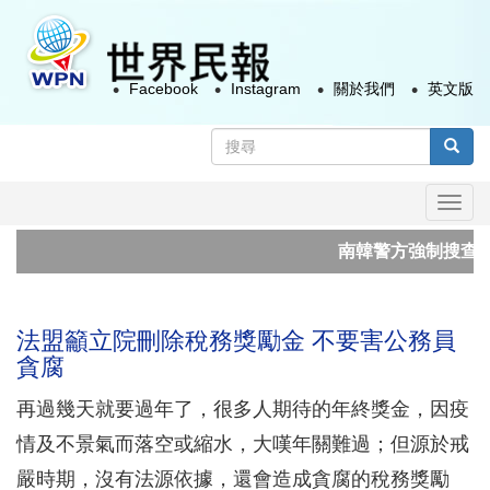
移
至
主
Facebook
Instagram
關於我們
英文版
內
容
搜
尋
搜尋
表
Togg
單
navi
南韓警方強制搜查星
市場盼荷莫茲海峽重
法盟籲立院刪除稅務獎勵金 不要害公務員
貪腐
再過幾天就要過年了，很多人期待的年終獎金，因疫
情及不景氣而落空或縮水，大嘆年關難過；但源於戒
嚴時期，沒有法源依據，還會造成貪腐的稅務獎勵