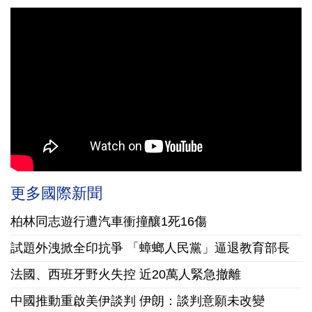
更多國際新聞
柏林同志遊行遭汽車衝撞釀1死16傷
試題外洩掀全印抗爭 「蟑螂人民黨」逼退教育部長
法國、西班牙野火失控 近20萬人緊急撤離
中國推動重啟美伊談判 伊朗：談判意願未改變