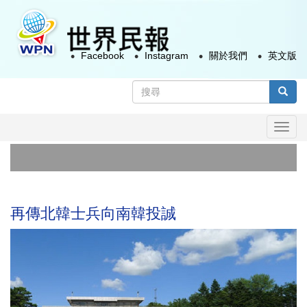
移
至
主
Facebook
Instagram
關於我們
英文版
內
容
搜
尋
搜尋
表
Togg
單
navi
首
俄
再傳北韓士兵向南韓投誠