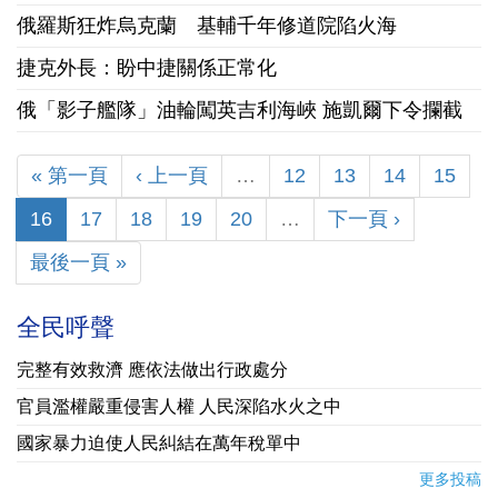
俄羅斯狂炸烏克蘭 基輔千年修道院陷火海
捷克外長：盼中捷關係正常化
俄「影子艦隊」油輪闖英吉利海峽 施凱爾下令攔截
« 第一頁
‹ 上一頁
…
12
13
14
15
16
17
18
19
20
…
下一頁 ›
最後一頁 »
全民呼聲
完整有效救濟 應依法做出行政處分
官員濫權嚴重侵害人權 人民深陷水火之中
國家暴力迫使人民糾結在萬年稅單中
更多投稿