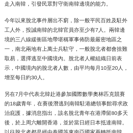
走入南韓，引發民眾對守衛南韓邊境的能力。
今年以來脫北事件層出不窮，除一般平民百姓及駐外
工人外，投誠南韓的北韓官員亦至少有7人。兩韓邊
境的三八線緩衝區地帶堪稱軍事佈防最嚴密地區之
一，南北兩地有上萬士兵駐守，一般脫北者都會捨難
取易，選擇逃至中國境內。脫北者人權組織日前表
示，中國境內的脫北者人數，由平均每月10至20人，
增至每日約30人。
另在7月中代表北韓赴港參加國際數學奧林匹克競賽
的18歲青年，在賽後潛逃到南韓駐港總領事館尋求政
治庇護，據消息指出，該名脫北青年在港滯留80多天
後，於上周六離開香港，並於當日經日本抵達南韓。
以往脫北者都是經由泰國等東南亞國家再轉抵南韓，