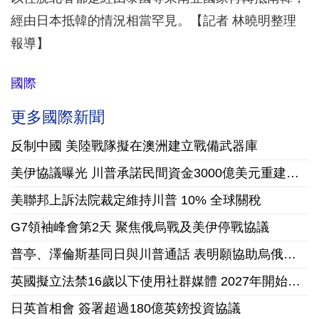
經由日本抵韓的情況相當罕見。【記者 林曉明整理
報導】
國際
更多國際新聞
反制中國 美陸戰隊擬在澳洲建立戰備武器庫
美伊協議曝光 川普承諾民間資金3000億美元重建伊朗
美聯邦上訴法院裁定維持川普 10% 全球關稅
G7領袖峰會第2天 聚焦俄烏戰及美伊停戰協議
普亭、澤倫斯基同日與川普通話 表明願協助烏俄戰爭落幕
英國擬立法禁16歲以下使用社群媒體 2027年開始實施
日英首相會 簽署超過180億英鎊投資協議