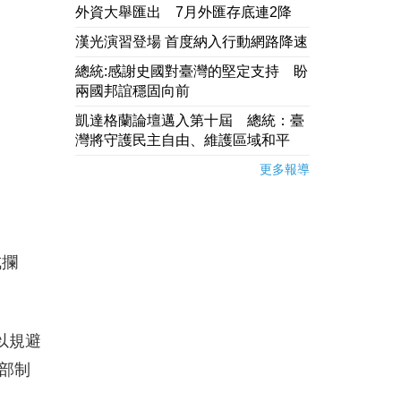
外資大舉匯出 7月外匯存底連2降
漢光演習登場 首度納入行動網路降速
總統:感謝史國對臺灣的堅定支持 盼
兩國邦誼穩固向前
凱達格蘭論壇邁入第十屆 總統：臺
灣將守護民主自由、維護區域和平
更多報導
成攔
以規避
部制