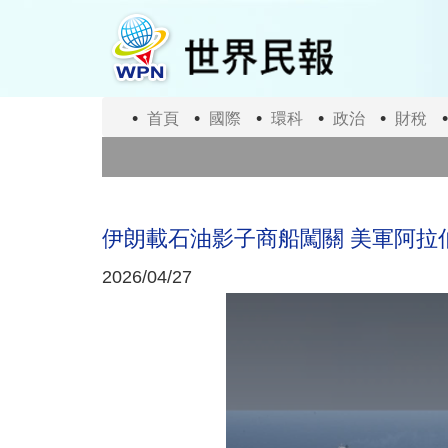
移
至
主
內
容
首頁
國際
環科
政治
財稅
伊朗載石油影子商船闖關 美軍阿拉
2026/04/27