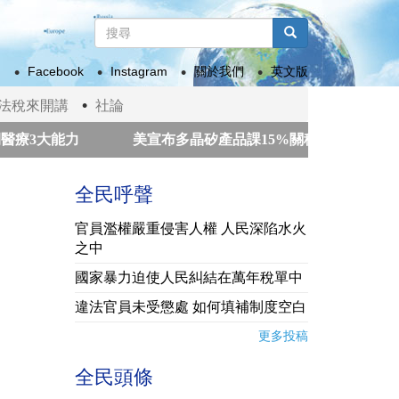
搜
尋
搜尋
表
Facebook
Instagram
關於我們
英文版
單
法稅來開講
社論
3大能力
美宣布多晶矽產品課15%關稅 政院：我國多適
收緊
瓜地馬拉火山噴發 數百人撤離
南韓警方強制
全民呼聲
官員濫權嚴重侵害人權 人民深陷水火
之中
國家暴力迫使人民糾結在萬年稅單中
違法官員未受懲處 如何填補制度空白
更多投稿
全民頭條