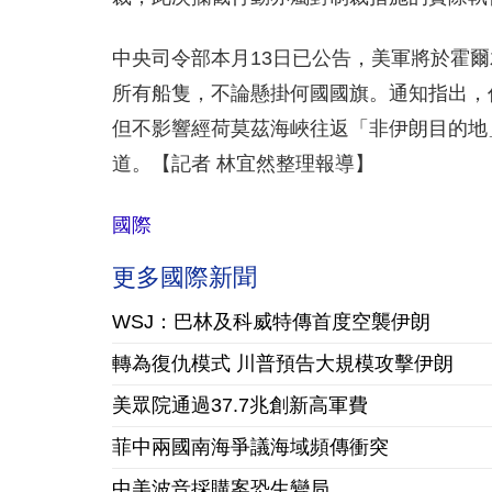
中央司令部本月13日已公告，美軍將於霍
所有船隻，不論懸掛何國國旗。通知指出，
但不影響經荷莫茲海峽往返「非伊朗目的地
道。【記者 林宜然整理報導】
國際
更多國際新聞
WSJ：巴林及科威特傳首度空襲伊朗
轉為復仇模式 川普預告大規模攻擊伊朗
美眾院通過37.7兆創新高軍費
菲中兩國南海爭議海域頻傳衝突
中美波音採購案恐生變局