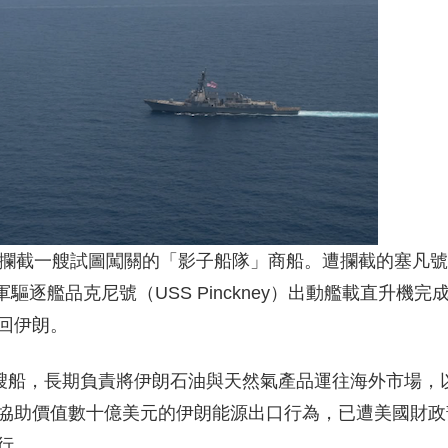
海攔截一艘試圖闖關的「影子船隊」商船。遭攔截的塞凡號
驅逐艦品克尼號（USS Pinckney）出動艦載直升機完
回伊朗。
 艘船，長期負責將伊朗石油與天然氣產品運往海外市場，
協助價值數十億美元的伊朗能源出口行為，已遭美國財政
行。