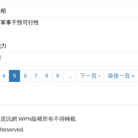
外相
動軍事干預可行性
能力
體
4
5
6
7
8
9
…
下一頁 ›
最後一頁 »
資訊網 WPN版權所有不得轉載
 Reserved.