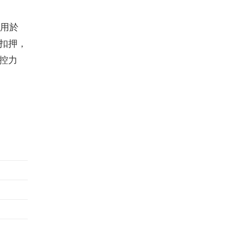
適用於
扣押，
控力