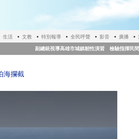
生活
文教
特別報導
全民呼聲
影音
廣播
副總統視導高雄市城鎮韌性演習 檢驗指揮民間醫療
日本提高永住門檻 收入、日語能力與配偶年限全面
伯海攔截