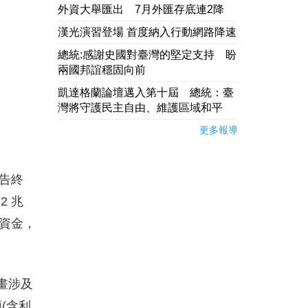
外資大舉匯出 7月外匯存底連2降
漢光演習登場 首度納入行動網路降速
總統:感謝史國對臺灣的堅定支持 盼
兩國邦誼穩固向前
凱達格蘭論壇邁入第十屆 總統：臺
灣將守護民主自由、維護區域和平
更多報導
告終
2 兆
資金，
畫涉及
(含利