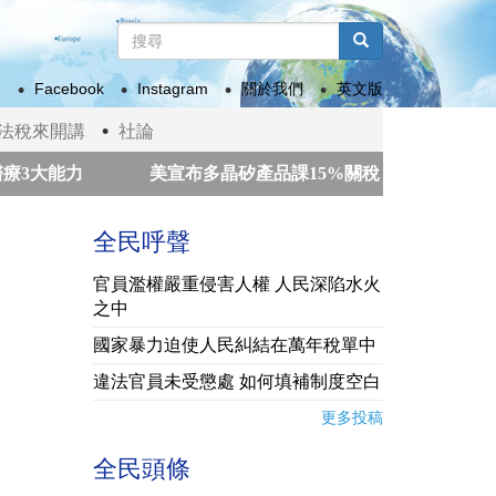
搜
尋
搜尋
表
Facebook
Instagram
關於我們
英文版
單
法稅來開講
社論
大能力
美宣布多晶矽產品課15%關稅 政院：我國多適用
緊
瓜地馬拉火山噴發 數百人撤離
南韓警方強制搜
全民呼聲
官員濫權嚴重侵害人權 人民深陷水火
之中
國家暴力迫使人民糾結在萬年稅單中
違法官員未受懲處 如何填補制度空白
更多投稿
全民頭條