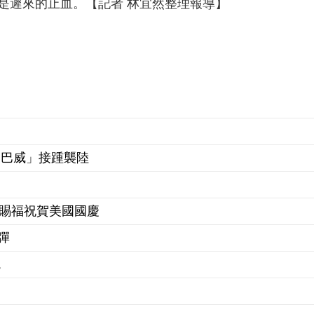
是遲來的止血。【記者 林宜然整理報導】
「巴威」接踵襲陸
獸賜福祝賀美國國慶
彈
統