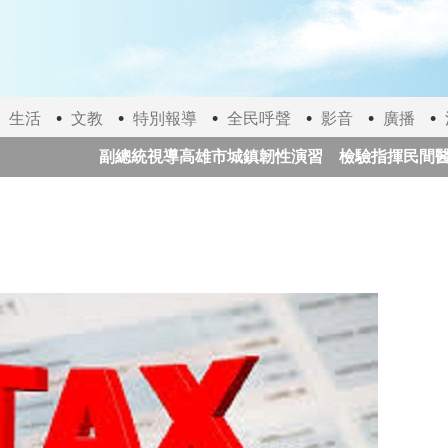
生活
文教
特別報導
全民呼聲
影音
廣播
副總統視導高雄市城鎮韌性演習 檢驗指揮民間醫療3
日本提高永住門檻 收入、日語能力與配偶年限全面收