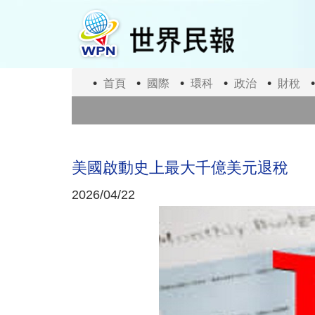
移
至
主
內
容
首頁
國際
環科
政治
財稅
美國啟動史上最大千億美元退稅
2026/04/22