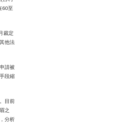
60至
月裁定
其他法
申請被
手段縮
。目前
燃眉之
，分析