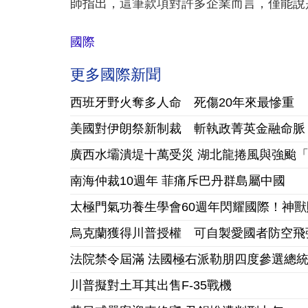
師指出，這筆款項對許多企業而言，僅能說
國際
更多國際新聞
西班牙野火奪多人命 死傷20年來最慘重
美國對伊朗祭新制裁 斬執政菁英金融命脈
廣西水壩潰堤十萬受災 湖北龍捲風與強颱
南海仲裁10週年 菲痛斥巴丹群島屬中國
太極門氣功養生學會60週年閃耀國際！神
烏克蘭獲得川普授權 可自製愛國者防空飛
法院禁令屆滿 法國極右派勒朋四度參選總
川普擬對土耳其出售F-35戰機