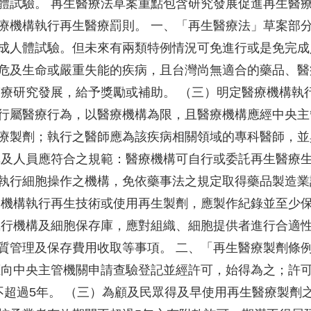
體試驗。 再生醫療法草案重點包含研究發展促進再生醫
療機構執行再生醫療罰則。 一、「再生醫療法」草案部
成人體試驗。但未來有兩類特例情況可免進行或是免完成
危及生命或嚴重失能的疾病，且台灣尚無適合的藥品、醫
醫療研究發展，給予獎勵或補助。 （三）明定醫療機構執
行屬醫療行為，以醫療機構為限，且醫療機構應經中央主
療製劑；執行之醫師應為該疾病相關領域的專科醫師，並
構及人員應符合之規範：醫療機構可自行或委託再生醫療
執行細胞操作之機構，免依藥事法之規定取得藥品製造業
療機構執行再生技術或使用再生製劑，應製作紀錄並至少保
執行機構及細胞保存庫，應對組織、細胞提供者進行合適
質管理及保存費用收取等事項。 二、「再生醫療製劑條
應向中央主管機關申請查驗登記並經許可，始得為之；許
不超過5年。 （三）為顧及民眾得及早使用再生醫療製劑