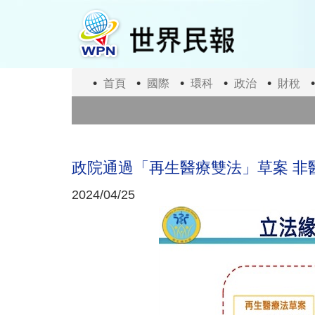
移
至
主
內
容
首頁
國際
環科
政治
財稅
政院通過「再生醫療雙法」草案 非
2024/04/25