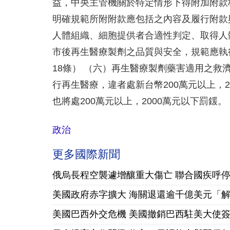
益，中央主管機關於特定情形下得附加附款
明確規範所附附款應包括之內容及履行附款
人體組織、細胞提供者合適性判定、取得人
市後再生醫療製劑之品質與安全，規範應執
18條） （六）再生醫療製劑藥害適用之救
行再生醫療，違者處新台幣200萬元以上，
也將處200萬元以上，2000萬元以下罰鍰
政治
更多國際新聞
俄烏長程空襲遽增釀重大傷亡 聯合國疾呼
美國政府赤字擴大 海關退還逾千億美元「
美國巴西外交危機 美國撤銷巴西駐美大使