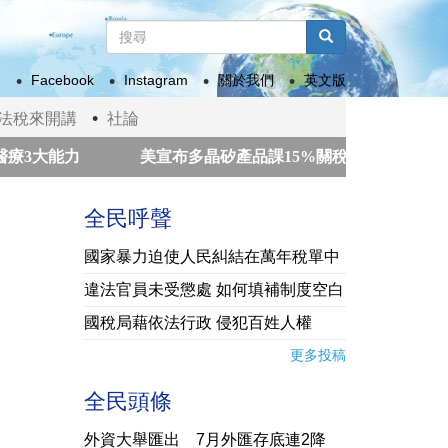
搜
尋
搜尋
表
Facebook
Instagram
關於我們
英文版
單
法稅來開講
社論
大能力
美宣布多晶矽產品課15%關稅 政院：我國多適用
緊
瓜地馬拉火山噴發 數百人撤離
南韓警方強制搜
全民呼聲
國家暴力迫使人民糾結在萬年稅單中
違法官員未受懲處 如何填補制度空白
國稅局藉依法行政 侵犯百姓人權
更多投稿
全民頭條
外資大舉匯出 7月外匯存底連2降