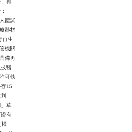
療、再
分：
人體試
療器材
行再生
管機關
具備再
生技醫
許可執
存15
性判
例」草
可證有
之權