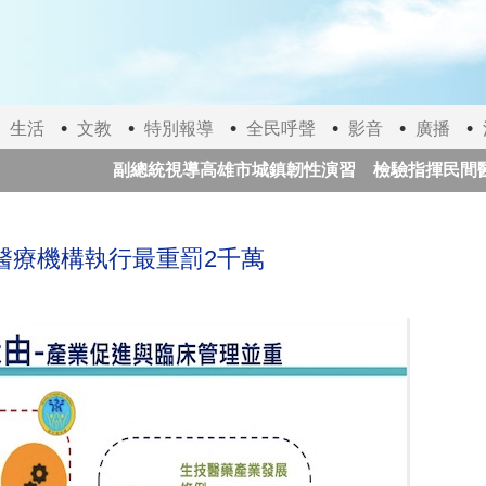
生活
文教
特別報導
全民呼聲
影音
廣播
副總統視導高雄市城鎮韌性演習 檢驗指揮民間醫療3
日本提高永住門檻 收入、日語能力與配偶年限全面收
醫療機構執行最重罰2千萬