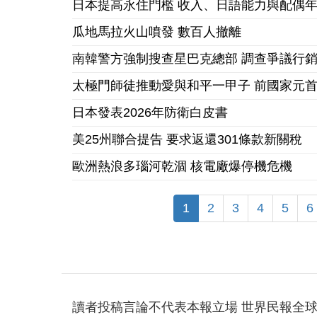
日本提高永住門檻 收入、日語能力與配偶
瓜地馬拉火山噴發 數百人撤離
南韓警方強制搜查星巴克總部 調查爭議行
太極門師徒推動愛與和平一甲子 前國家元
日本發表2026年防衛白皮書
美25州聯合提告 要求返還301條款新關稅
歐洲熱浪多瑙河乾涸 核電廠爆停機危機
1
2
3
4
5
6
讀者投稿言論不代表本報立場 世界民報全球