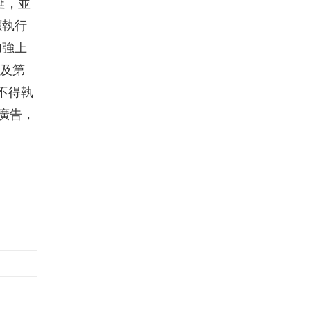
延，並
應執行
加強上
條及第
不得執
廣告，