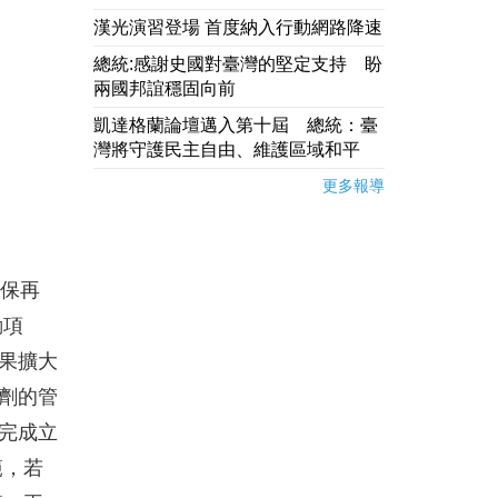
漢光演習登場 首度納入行動網路降速
總統:感謝史國對臺灣的堅定支持 盼
兩國邦誼穩固向前
凱達格蘭論壇邁入第十屆 總統：臺
灣將守護民主自由、維護區域和平
更多報導
確保再
動項
果擴大
劑的管
完成立
範，若