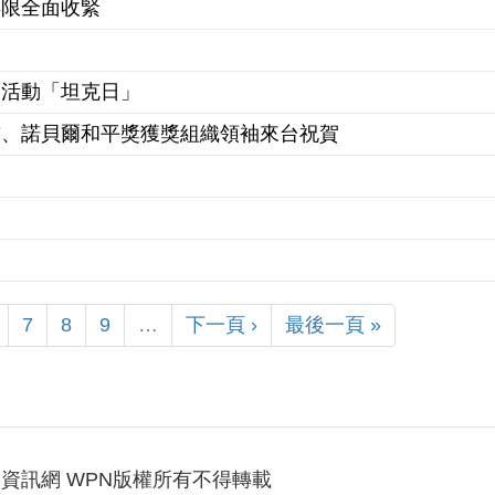
年限全面收緊
銷活動「坦克日」
首、諾貝爾和平獎獲獎組織領袖來台祝賀
7
8
9
…
下一頁 ›
最後一頁 »
資訊網 WPN版權所有不得轉載