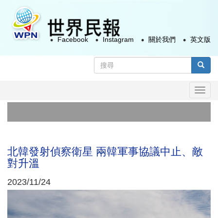
移
至
主
Facebook
Instagram
關於我們
英文版
內
容
搜
尋
搜尋
表
Togg
單
navi
北韓發射偵察衛星 兩韓軍事協議中止、敵
對升溫
2023/11/24