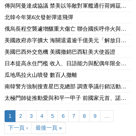
傳與阿曼達成協議 禁美以等敵對軍艦通行荷姆茲海峽
北韓今年第6次發射彈道飛彈
俄烏長程空襲遽增釀重大傷亡 聯合國疾呼停火與國際急馳援
美國政府赤字擴大 海關退還逾千億美元「解放日」關稅
美國巴西外交危機 美國撤銷巴西駐美大使簽證
日本提高永住門檻 收入、日語能力與配偶年限全面收緊
瓜地馬拉火山噴發 數百人撤離
南韓警方強制搜查星巴克總部 調查爭議行銷活動「坦克日」
太極門師徒推動愛與和平一甲子 前國家元首、諾貝爾和平獎獲獎組織領袖來台祝賀
1
2
3
4
5
6
7
8
9
…
下一頁 ›
最後一頁 »