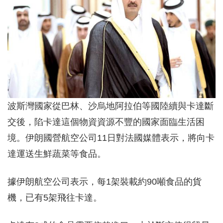
波斯灣國家從巴林、沙烏地阿拉伯等國陸續與卡達斷
交後，陷卡達這個物資資源不豐的國家面臨生活困
境。伊朗國營航空公司11日對法國媒體表示，將向卡
達運送生鮮蔬菜等食品。
據伊朗航空公司表示，每1架裝載約90噸食品的貨
機，已有5架飛往卡達。