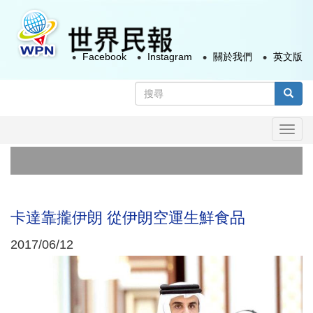
移
至
主
Facebook
Instagram
關於我們
英文版
內
容
搜
尋
搜尋
表
Togg
單
navi
卡達靠攏伊朗 從伊朗空運生鮮食品
2017/06/12