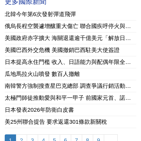
更多國際新聞
北韓今年第6次發射彈道飛彈
俄烏長程空襲遽增釀重大傷亡 聯合國疾呼停火與國際急馳援
美國政府赤字擴大 海關退還逾千億美元「解放日」關稅
美國巴西外交危機 美國撤銷巴西駐美大使簽證
日本提高永住門檻 收入、日語能力與配偶年限全面收緊
瓜地馬拉火山噴發 數百人撤離
南韓警方強制搜查星巴克總部 調查爭議行銷活動「坦克日」
太極門師徒推動愛與和平一甲子 前國家元首、諾貝爾和平獎獲獎組織領袖來台祝賀
日本發表2026年防衛白皮書
美25州聯合提告 要求返還301條款新關稅
1
2
3
4
5
6
7
8
9
…