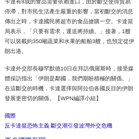
卡達有8成的食品需要依賴進口，由於斷交使得貿易
停滯，對市民生活產生嚴重的影響，當初斷交的消息
傳出之時，卡達國民將超市的食品搶購一空。卡達當
局表示，「只要有需求，運送將持續。」接著，1艘
可以裝載約350噸蔬菜和水果的船舶3艘，也預定從伊
朗出港。
卡達外交部長穆罕默德10日在拜訪俄羅斯時，接受媒
體採訪指出「伊朗是鄰國，我們期盼積極的關係。」
在這斷交的時機，卡達選擇與阿拉伯各國反目的伊朗
發展更密切的關係。【WPN編譯小組】
國際
反卡達挺恐怖主義 斷交潮引發波灣外交危機