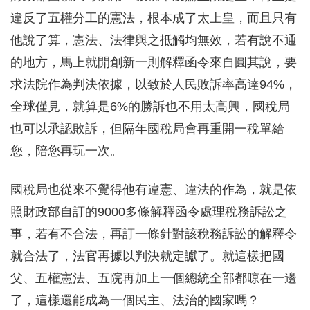
違反了五權分工的憲法，根本成了太上皇，而且只有
他說了算，憲法、法律與之抵觸均無效，若有說不通
的地方，馬上就開創新一則解釋函令來自圓其說，要
求法院作為判決依據，以致於人民敗訴率高達94%，
全球僅見，就算是6%的勝訴也不用太高興，國稅局
也可以承認敗訴，但隔年國稅局會再重開一稅單給
您，陪您再玩一次。
國稅局也從來不覺得他有違憲、違法的作為，就是依
照財政部自訂的9000多條解釋函令處理稅務訴訟之
事，若有不合法，再訂一條針對該稅務訴訟的解釋令
就合法了，法官再據以判決就定讞了。就這樣把國
父、五權憲法、五院再加上一個總統全部都晾在一邊
了，這樣還能成為一個民主、法治的國家嗎？