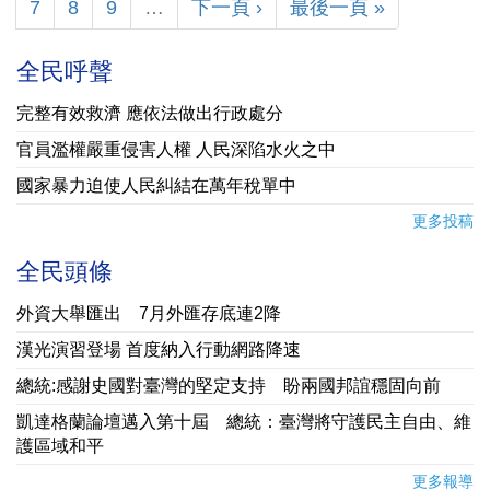
7
8
9
…
下一頁 ›
最後一頁 »
全民呼聲
完整有效救濟 應依法做出行政處分
官員濫權嚴重侵害人權 人民深陷水火之中
國家暴力迫使人民糾結在萬年稅單中
更多投稿
全民頭條
外資大舉匯出 7月外匯存底連2降
漢光演習登場 首度納入行動網路降速
總統:感謝史國對臺灣的堅定支持 盼兩國邦誼穩固向前
凱達格蘭論壇邁入第十屆 總統：臺灣將守護民主自由、維
護區域和平
更多報導