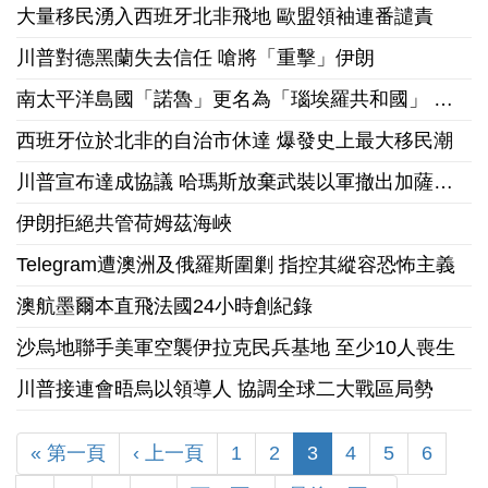
大量移民湧入西班牙北非飛地 歐盟領袖連番譴責
川普對德黑蘭失去信任 嗆將「重擊」伊朗
南太平洋島國「諾魯」更名為「瑙埃羅共和國」 彰顯文傳承國家認同
西班牙位於北非的自治市休達 爆發史上最大移民潮
川普宣布達成協議 哈瑪斯放棄武裝以軍撤出加薩走廊
伊朗拒絕共管荷姆茲海峽
Telegram遭澳洲及俄羅斯圍剿 指控其縱容恐怖主義
澳航墨爾本直飛法國24小時創紀錄
沙烏地聯手美軍空襲伊拉克民兵基地 至少10人喪生
川普接連會晤烏以領導人 協調全球二大戰區局勢
« 第一頁
‹ 上一頁
1
2
3
4
5
6