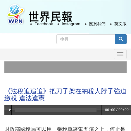
移
至
主
Facebook
Instagram
關於我們
英文版
內
容
搜
尋
搜尋
表
Togg
單
navi
首
俄
《法稅追追追》把刀子架在納稅人脖子強迫
繳稅 違法違憲
00:00
/
00:00
財政部國稅局可以用一張稅單凌駕五院之上，何止是