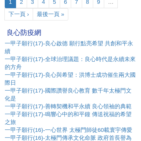
1
2
3
4
5
6
7
8
9
…
下一頁 ›
最後一頁 »
良心防疫網
一甲子願行(17)-良心啟德 願行點亮希望 共創和平永
續
一甲子願行(17)-全球治理議題：良心時代是永續未來
的方舟
一甲子願行(17)-良心與希望：洪博士成功催生兩大國
際日
一甲子願行(17)-國際讚譽良心教育 數千年太極門文
化是
一甲子願行(17)-善轉契機和平永續 良心領袖的典範
一甲子願行(17)-鳴響心中的和平鐘 傳送祝福的希望
之旅
一甲子願行(16)-一心世界 太極門師徒60載寰宇傳愛
一甲子願行(16)-太極門傳承文化命脈 政府首長譽為