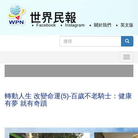
移
至
主
Facebook
Instagram
關於我們
英文版
內
容
搜
尋
搜尋
表
Togg
單
navi
首例
俄
轉動人生 改變命運(5)-百歲不老騎士：健康
有夢 就有奇蹟