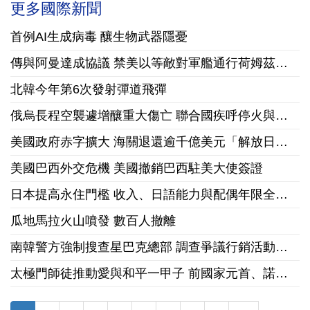
更多國際新聞
首例AI生成病毒 釀生物武器隱憂
傳與阿曼達成協議 禁美以等敵對軍艦通行荷姆茲海峽
北韓今年第6次發射彈道飛彈
俄烏長程空襲遽增釀重大傷亡 聯合國疾呼停火與國際急馳援
美國政府赤字擴大 海關退還逾千億美元「解放日」關稅
美國巴西外交危機 美國撤銷巴西駐美大使簽證
日本提高永住門檻 收入、日語能力與配偶年限全面收緊
瓜地馬拉火山噴發 數百人撤離
南韓警方強制搜查星巴克總部 調查爭議行銷活動「坦克日」
太極門師徒推動愛與和平一甲子 前國家元首、諾貝爾和平獎獲獎組織領袖來台祝賀