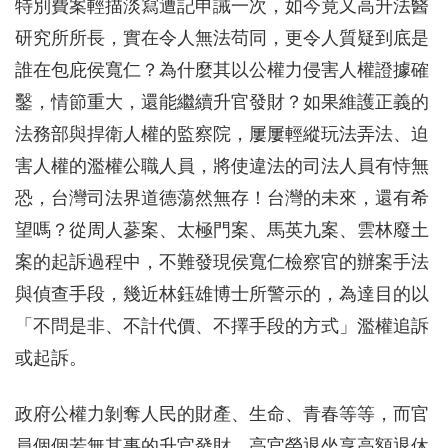
特別費案輕描淡寫遭記申誡一次，如今竟又高升法醫
研究所所長，實在令人無法苟同，更令人質疑到底是
誰在包庇侯寬仁？為什麼其以公權力侵害人權證據確
鑿，情節重大，還能繼續升官發財？如果維護正義的
法務部與捍衛人權的監察院，屢屢輕縱玩法弄法、迫
害人權的濫權公職人員，將使違法的司法人員有恃無
恐，台灣司法界道德蕩然無存！台灣的未來，還有希
望嗎？從周人蔘案、太極門案、馬英九案、雲林廢土
案的起訴過程中，不難發現侯寬仁檢察官的辦案手法
與偵查手段，幾近林鈺雄博士所警示的，為達目的以
「不問是非、不計代價、不擇手段的方式」濫權追訴
或起訴。
政府公權力剝奪人民的財產、生命、青春等等，而官
員個個若無其事的升官發財，高官榮退坐享高額退休