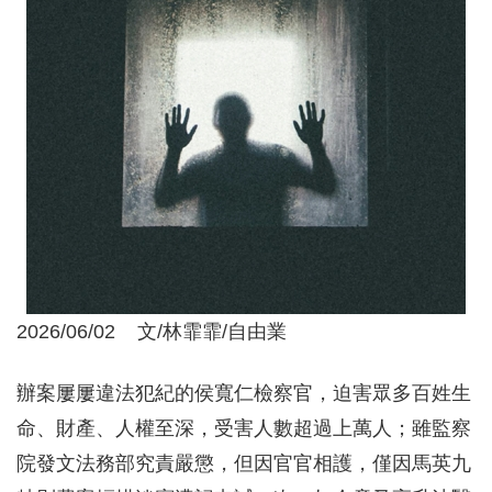
2026/06/02 文/林霏霏/自由業
辦案屢屢違法犯紀的侯寬仁檢察官，迫害眾多百姓生
命、財產、人權至深，受害人數超過上萬人；雖監察
院發文法務部究責嚴懲，但因官官相護，僅因馬英九