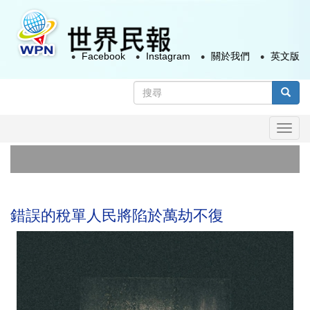
移
至
主
Facebook
Instagram
關於我們
英文版
內
容
搜
尋
搜尋
表
Togg
單
navi
副
瓜
錯誤的稅單人民將陷於萬劫不復