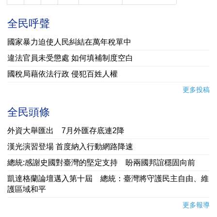
全民呼聲
國家暴力迫使人民糾結在萬年稅單中
違法官員未受懲處 如何填補制度空白
國稅局藉依法行政 侵犯百姓人權
更多投稿
全民頭條
外資大舉匯出 7月外匯存底連2降
漢光演習登場 首度納入行動網路降速
總統:感謝史國對臺灣的堅定支持 盼兩國邦誼穩固向前
凱達格蘭論壇邁入第十屆 總統：臺灣將守護民主自由、維
護區域和平
更多報導