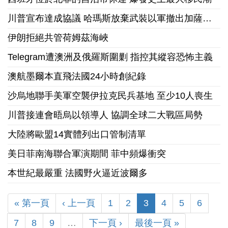
川普宣布達成協議 哈瑪斯放棄武裝以軍撤出加薩走廊
伊朗拒絕共管荷姆茲海峽
Telegram遭澳洲及俄羅斯圍剿 指控其縱容恐怖主義
澳航墨爾本直飛法國24小時創紀錄
沙烏地聯手美軍空襲伊拉克民兵基地 至少10人喪生
川普接連會晤烏以領導人 協調全球二大戰區局勢
大陸將歐盟14實體列出口管制清單
美日菲南海聯合軍演期間 菲中頻爆衝突
本世紀最嚴重 法國野火逼近波爾多
« 第一頁
‹ 上一頁
1
2
3
4
5
6
7
8
9
…
下一頁 ›
最後一頁 »