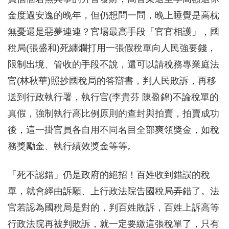
金度過安逸的晚年，但仍想問一問，晚上睡覺是高枕
無憂還是惡夢連連？官場最高手段「官官相護」，國
稅局(張盛和)死纏爛打用一張假稅單向人民強要錢，
限制出境、管收的手段不說，還可以請稅務專業庭法
官(林秋華)照抄國稅局的答辯書，判人民敗訴，再移
送到行政執行署，執行官(李貴芬 陳盈錦)不論稅單的
真假，強制執行高比例原則的查封與拍賣，拍賣成功
後，這一掛官員各自用不同名目全部爽領獎金，如稅
務獎勵金、執行績效獎金等等。
「死不認錯」仍是政府的絕招！百姓收到錯誤的稅
單，就會經由訴願、上行政法院告國稅局弄錯了。法
官若認為國稅局是對的，判百姓敗訴，百姓上訴高等
行政法院再被判敗訴，就一定要繳這張稅單了，只有