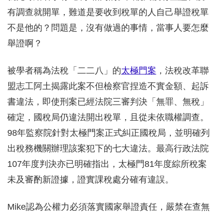
有調查就開單，難道是要收到稅單的人自己舉證稅單
不是他的？問題是，沒有做過的事情，當事人要怎麼
舉證啊？
被學者稱為法稅「二二八」的
太極門案
，法稅改革聯
盟志工阿土揭露此案不但檢察官捏造不實金額、起訴
書違法，即使刑案已經法院三審判決「無罪、無稅」
確定，國稅局仍違法開出稅單，且從未依職權調查。
98年監察院針對太極門案正式糾正國稅局，並明確列
出稅務機關辦理該案犯下的七大違法。最高行政法院
107年度判決亦已明確指出，太極門81年度綜所稅案
未及審酌新證據，證實課稅處分確有違誤。
Mike認為公權力必須落實國家舉證責任，嚴禁在查無