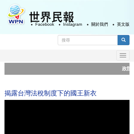
移
至
主
Facebook
Instagram
關於我們
英文版
內
容
搜
尋
搜尋
表
Togg
單
navi
政院修
太極門
揭露台灣法稅制度下的國王新衣