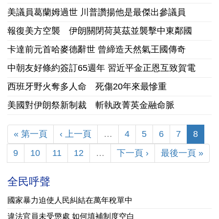
美議員葛蘭姆過世 川普讚揚他是最傑出參議員
報復美方空襲 伊朗關閉荷莫茲並襲擊中東鄰國
卡達前元首哈麥德辭世 曾締造天然氣王國傳奇
中朝友好條約簽訂65週年 習近平金正恩互致賀電
西班牙野火奪多人命 死傷20年來最慘重
美國對伊朗祭新制裁 斬執政菁英金融命脈
« 第一頁
‹ 上一頁
…
4
5
6
7
8
9
10
11
12
…
下一頁 ›
最後一頁 »
全民呼聲
國家暴力迫使人民糾結在萬年稅單中
違法官員未受懲處 如何填補制度空白