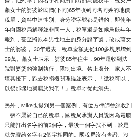
據，他列舉了因名字相同所開出的烏龍稅單：稅災戶
蕭女士的婆婆於民國(下同)65年收到同名同姓的地價
稅單，資料中連性別、身分證字號都是錯的，即使年
年向國稅局解釋並非同一人，稅單還是如候鳥般年年
報到，甚至將原本男性地主的身分證字號，改成蕭女
士的婆婆 。30年過去，稅單金額更從100多塊累增到
29萬。蕭女士表示，婆婆85年往生，90年還收到法
院對婆婆的強制執行，限制出境、禁止處分。家人不
堪其擾下，跑去稅捐機關理論並表示，「繳稅可以，
以後那塊地就屬於我們！」稅單才從此消失。
另外，Mike也提到另一個案例，有位方律師曾經收到
一張不屬於自己的稅單，國稅局承辦人員說因為電腦
只能打出名字的前2個字，最後一個字找不到，於是
就先寄給名字有2個字相同的。國稅局沒有查證、沒