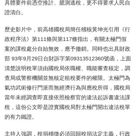
具體要件前憑空推計、臆測逃稅，更不得要求人民自
證清白。
歷史影片中，前高雄國稅局簡任稽核黃坤光引用《行
政程序法》第111條與第117條指出，有關太極門假
案的課稅處分自始無效，應予撤銷。同時也出具財政
部 93年9月29日台財訴字第09313512360號函，上面
清楚說明稅單須由國稅局依職權、職能審查核定，調
查局或警察機關並無核定租稅要件的權限。太極門為
氣功武術修行門派而無經濟行為與應稅所得，國稅局
當年未經調查即直接依照檢察官的違法起訴書違法課
稅，這份公文即是證實國稅局對太極門開出違法稅單
的有力鐵證。
主持人強調，稅捐稽徵必須回歸稅捐法定主義，行政