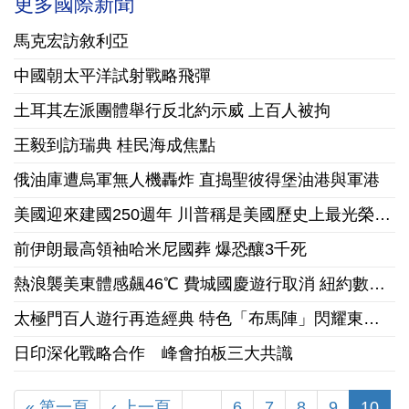
更多國際新聞
馬克宏訪敘利亞
中國朝太平洋試射戰略飛彈
土耳其左派團體舉行反北約示威 上百人被拘
王毅到訪瑞典 桂民海成焦點
俄油庫遭烏軍無人機轟炸 直搗聖彼得堡油港與軍港
美國迎來建國250週年 川普稱是美國歷史上最光榮的時刻
前伊朗最高領袖哈米尼國葬 爆恐釀3千死
熱浪襲美東體感飆46℃ 費城國慶遊行取消 紐約數千戶停電
太極門百人遊行再造經典 特色「布馬陣」閃耀東約克加拿大國慶
日印深化戰略合作 峰會拍板三大共識
« 第一頁
‹ 上一頁
…
6
7
8
9
10