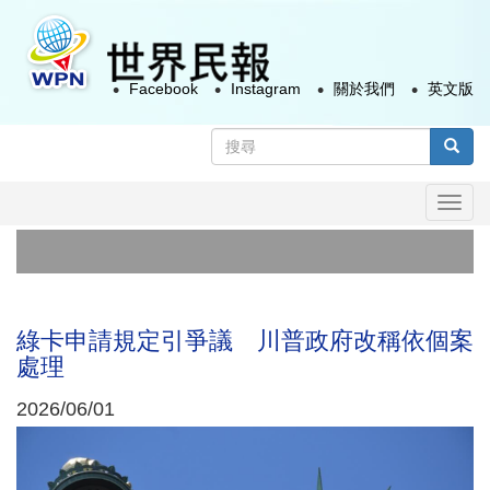
移
至
主
Facebook
Instagram
關於我們
英文版
內
容
搜
尋
搜尋
表
Togg
單
navi
卓
日
綠卡申請規定引爭議 川普政府改稱依個案
處理
2026/06/01