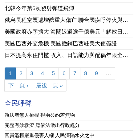
北韓今年第6次發射彈道飛彈
俄烏長程空襲遽增釀重大傷亡 聯合國疾呼停火與國際急馳援
美國政府赤字擴大 海關退還逾千億美元「解放日」關稅
美國巴西外交危機 美國撤銷巴西駐美大使簽證
日本提高永住門檻 收入、日語能力與配偶年限全面收緊
1
2
3
4
5
6
7
8
9
…
下一頁 ›
最後一頁 »
全民呼聲
執法者無人權觀 視兩公約若無物
完整有效救濟 應依法做出行政處分
官員濫權嚴重侵害人權 人民深陷水火之中