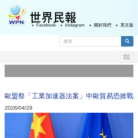
移
至
主
Facebook
Instagram
關於我們
英文版
內
容
搜
尋
搜尋
表
Togg
單
navi
歐盟祭「工業加速器法案」中歐貿易恐掀戰
2026/04/29