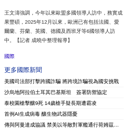
王文濤強調，今年以來歐盟多國領導人訪中，務實成
果豐碩，2025年12月以來，歐洲已有包括法國、愛
爾蘭、芬蘭、英國、德國及西班牙等6國領導人訪
中。【記者 成曉中整理報導】
國際
更多國際新聞
美國司法部打擊跨國詐騙 將跨境詐騙視為國安挑戰
沙烏地阿拉伯土耳其巴基斯坦 簽署防禦協定
泰校園槍擊釀9死 14歲槍手疑長期遭霸凌
首例AI生成病毒 釀生物武器隱憂
傳與阿曼達成協議 禁美以等敵對軍艦通行荷姆茲海峽