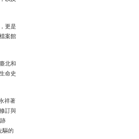
，更是
檔案館
臺北和
生命史
永祥著
修訂與
軌跡
先驅的