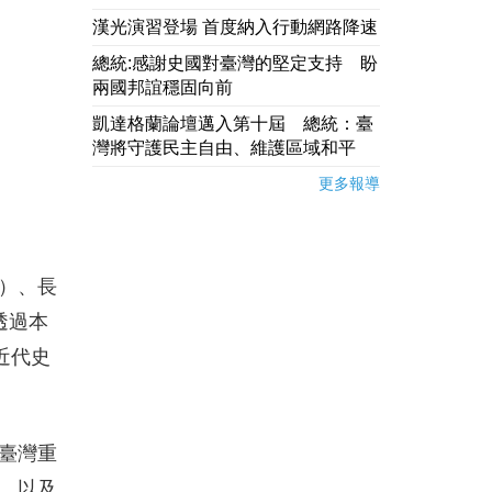
漢光演習登場 首度納入行動網路降速
總統:感謝史國對臺灣的堅定支持 盼
兩國邦誼穩固向前
凱達格蘭論壇邁入第十屆 總統：臺
灣將守護民主自由、維護區域和平
更多報導
）、長
透過本
近代史
臺灣重
，以及