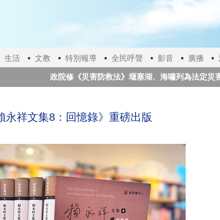
生活
文教
特別報導
全民呼聲
影音
廣播
政院修《災害防救法》堰塞湖、海嘯列為法定災害
太極門師徒推動愛與和平一甲子 前國家元首、諾貝爾
賴永祥文集8：回憶錄》重磅出版