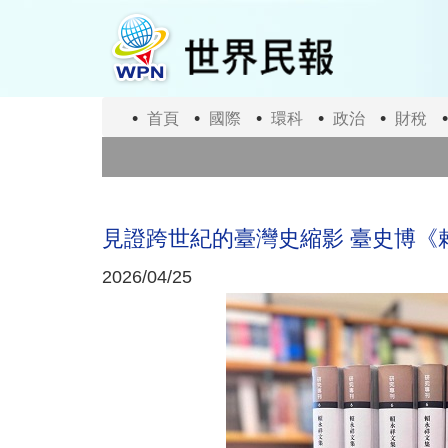
移
至
主
內
容
首頁
國際
環科
政治
財稅
見證跨世紀的臺灣史縮影 臺史博《
2026/04/25