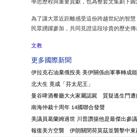
學思歷程與重要貢獻，也為整套文集劃下圓
為了讓大眾近距離感受這份跨越世紀的智慧
民眾踴躍參加，共同見證這段珍貴的歷史傳
文教
更多國際新聞
伊拉克石油棄俄投美 美伊關係由軍事轉成
北大生 竟成「芬太尼王」
曼谷啤酒餐廳大火家屬認屍 質疑逃生門遭
南海仲裁十周年 14國聯合發聲
美議員葛蘭姆過世 川普讚揚他是最傑出參
報復美方空襲 伊朗關閉荷莫茲並襲擊中東