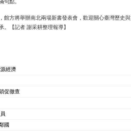
滿句點。
，館方將舉辦南北兩場新書發表會，歡迎關心臺灣歷史與
承。【記者 謝采耕整理報導】
能源經濟
鎖促徹查
議員
鄰國