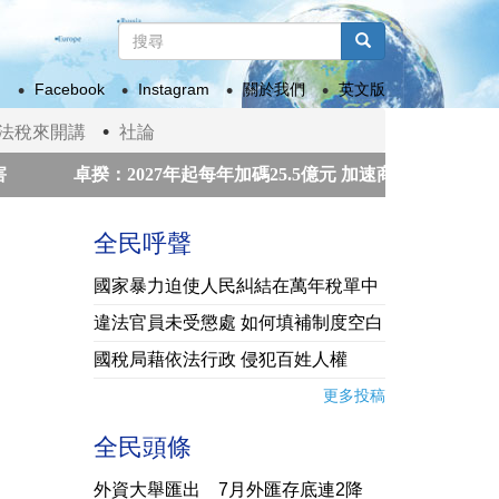
搜
尋
搜尋
表
Facebook
Instagram
關於我們
英文版
單
法稅來開講
社論
卓揆：2027年起每年加碼25.5億元 加速商圈、市場轉型升級
和平獎獲獎組織領袖來台祝賀
賴總統接見「凱達格蘭論壇：
全民呼聲
國家暴力迫使人民糾結在萬年稅單中
違法官員未受懲處 如何填補制度空白
國稅局藉依法行政 侵犯百姓人權
更多投稿
全民頭條
外資大舉匯出 7月外匯存底連2降