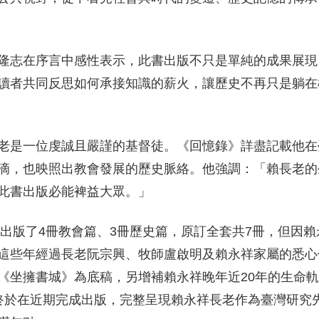
隆志在序言中感性表示，此書出版不只是單純的成果展現
讀者共同反思如何承接知識的薪火，讓歷史不再只是躺在
老是一位虔誠且嚴謹的基督徒。《回憶錄》詳盡記載他在
滴，也映照出教會發展的歷史脈絡。他強調：「賴長老的
此書出版必能裨益大眾。」
續出版了4冊教會篇、3冊歷史篇，原訂全套共7冊，但因賴
這些年經過長老阮宗興、牧師盧啟明及賴永祥家屬的悉心
《坐擁書城》為底稿，另增補賴永祥晚年近20年的生命
終於在近期完成出版，完整呈現賴永祥長老作為臺灣研究