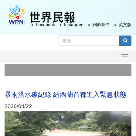
移
至
主
Facebook
Instagram
關於我們
英文版
內
容
搜
尋
搜尋
表
Togg
單
navi
政
太
暴雨洪水破紀錄 紐西蘭首都進入緊急狀態
2026/04/22