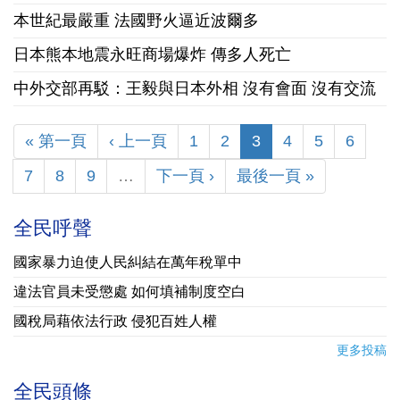
本世紀最嚴重 法國野火逼近波爾多
日本熊本地震永旺商場爆炸 傳多人死亡
中外交部再駁：王毅與日本外相 沒有會面 沒有交流
« 第一頁
‹ 上一頁
1
2
3
4
5
6
7
8
9
…
下一頁 ›
最後一頁 »
全民呼聲
國家暴力迫使人民糾結在萬年稅單中
違法官員未受懲處 如何填補制度空白
國稅局藉依法行政 侵犯百姓人權
更多投稿
全民頭條