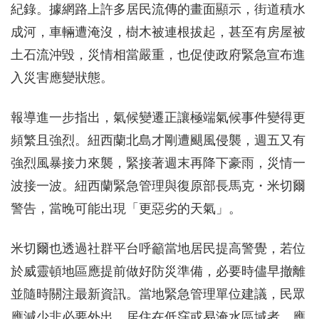
紀錄。據網路上許多居民流傳的畫面顯示，街道積水
成河，車輛遭淹沒，樹木被連根拔起，甚至有房屋被
土石流沖毀，災情相當嚴重，也促使政府緊急宣布進
入災害應變狀態。
報導進一步指出，氣候變遷正讓極端氣候事件變得更
頻繁且強烈。紐西蘭北島才剛遭颶風侵襲，週五又有
強烈風暴接力來襲，緊接著週末再降下豪雨，災情一
波接一波。紐西蘭緊急管理與復原部長馬克・米切爾
警告，當晚可能出現「更惡劣的天氣」。
米切爾也透過社群平台呼籲當地居民提高警覺，若位
於威靈頓地區應提前做好防災準備，必要時儘早撤離
並隨時關注最新資訊。當地緊急管理單位建議，民眾
應減少非必要外出，居住在低窪或易淹水區域者，應