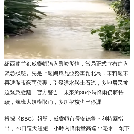
紐西蘭首都威靈頓陷入嚴峻災情，當局正式宣布進入
緊急狀態。先是上週颶風瓦亞努重創北島，未料週末
再遭徹夜豪雨侵襲，引發洪水與土石流，多地居民被
迫緊急撤離。官方警告，未來約36小時降雨仍將持
續，航班大規模取消，多所學校也已停課。
根據《BBC》報導，威靈頓市長安德魯・利特爾指
出，20日這天短短一小時內降雨量高達77毫米，創下