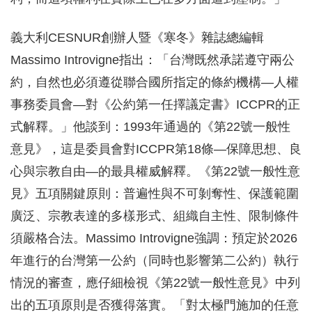
義大利CESNUR創辦人暨《寒冬》雜誌總編輯
Massimo Introvigne指出：「台灣既然承諾遵守兩公
約，自然也必須遵從聯合國所指定的條約機構—人權
事務委員會—對《公約第一任擇議定書》ICCPR的正
式解釋。」他談到：1993年通過的《第22號一般性
意見》，這是委員會對ICCPR第18條—保障思想、良
心與宗教自由—的最具權威解釋。《第22號一般性意
見》五項關鍵原則：普遍性與不可剝奪性、保護範圍
廣泛、宗教表達的多樣形式、組織自主性、限制條件
須嚴格合法。Massimo Introvigne強調：預定於2026
年進行的台灣第一公約（同時也影響第二公約）執行
情況的審查，應仔細檢視《第22號一般性意見》中列
出的五項原則是否獲得落實。「對太極門施加的任意