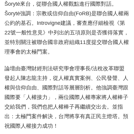
Šorytė來台，從聯合國人權觀點進行國際對話。
Šorytė強調：宗教或信仰自由(FoRB)是聯合國人權兩
公約的基石。Introvigne建議，審查應仔細檢視《第
22號一般性意見》中列出的五項原則是否獲得落實，
並特別關注被聯合國非政府組織11度提交聯合國人權
理事會的太極門案。
論壇由臺灣財經刑法研究學會理事長/法稅改革聯盟
發起人陳志龍主持，從人權真實案例、公民發聲、人
權與信仰自由、國際對話等層層剖析。他強調臺灣跟
國際要「人權接力」，兩位國際人權專家將人權棒子
交給我們，我們也把人權棒子再繼續交出去。並指
出：太極門案件解決，台灣將享有真正民主燈塔。預
祝國際人權接力成功！