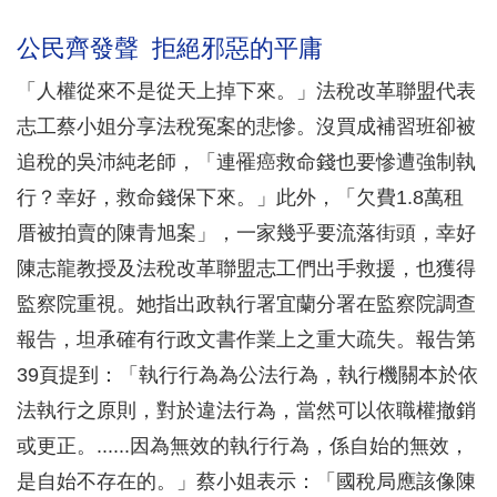
公民齊發聲 拒絕邪惡的平庸
「人權從來不是從天上掉下來。」法稅改革聯盟代表
志工蔡小姐分享法稅冤案的悲慘。沒買成補習班卻被
追稅的吳沛純老師，「連罹癌救命錢也要慘遭強制執
行？幸好，救命錢保下來。」此外，「欠費1.8萬租
厝被拍賣的陳青旭案」，一家幾乎要流落街頭，幸好
陳志龍教授及法稅改革聯盟志工們出手救援，也獲得
監察院重視。她指出政執行署宜蘭分署在監察院調查
報告，坦承確有行政文書作業上之重大疏失。報告第
39頁提到：「執行行為為公法行為，執行機關本於依
法執行之原則，對於違法行為，當然可以依職權撤銷
或更正。......因為無效的執行行為，係自始的無效，
是自始不存在的。」蔡小姐表示：「國稅局應該像陳