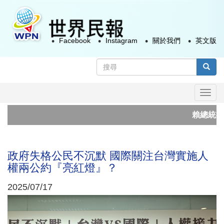
移
至
主
Facebook
Instagram
關於我們
英文版
內
容
搜
尋
搜尋
表
Togg
單
navi
賴總統接見「凱達格蘭論
總統頒授美國眾議院外
政府失格公民不沉默 國際關注台灣實施人
權兩公約『亮紅燈』？
2025/07/17