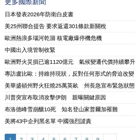
更多國際新聞
日本發表2026年防衛白皮書
美25州聯合提告 要求返還301條款新關稅
歐洲熱浪多瑙河乾涸 核電廠爆停機危機
中國出入境管制收緊
歐洲野火災損已逾1120億元 氣候變遷代價持續攀升
專訪盧比歐：持維持現狀，反對任何形式的脅迫改變
美華盛頓州野火狂燒25萬英畝 州長急宣布緊急狀態
川普突宣布取消攻擊伊朗 親曝關鍵原因
布洛德峰雪崩釀10死 知名登山家普爾加罹難
美將43中企列黑名單 中國強烈譴責
1
2
3
4
5
6
7
8
9
…