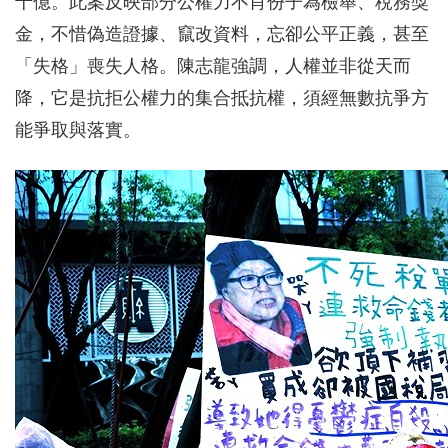
十億。此案反映部分公權力不肖份子為檢舉、稅務獎
金，不惜偽造證據、竄改資料，忘卻公平正義，甚至
「失格」喪失人格。陳志龍強調，人權並非從天而
降，它是抗拒公權力的集合抵抗權，須經無數抗爭方
能爭取與落實。