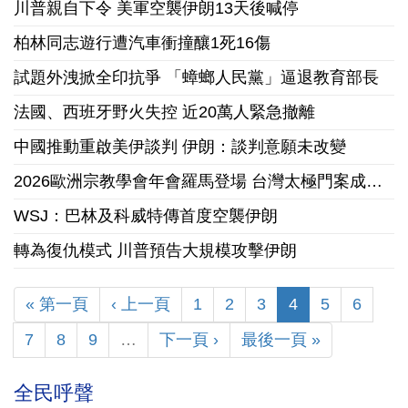
川普親自下令 美軍空襲伊朗13天後喊停
柏林同志遊行遭汽車衝撞釀1死16傷
試題外洩掀全印抗爭 「蟑螂人民黨」逼退教育部長
法國、西班牙野火失控 近20萬人緊急撤離
中國推動重啟美伊談判 伊朗：談判意願未改變
2026歐洲宗教學會年會羅馬登場 台灣太極門案成國際跨學科研究焦點
WSJ：巴林及科威特傳首度空襲伊朗
轉為復仇模式 川普預告大規模攻擊伊朗
« 第一頁
‹ 上一頁
1
2
3
4
5
6
7
8
9
…
下一頁 ›
最後一頁 »
全民呼聲