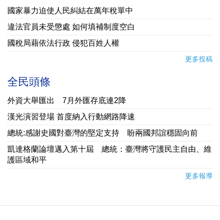
國家暴力迫使人民糾結在萬年稅單中
違法官員未受懲處 如何填補制度空白
國稅局藉依法行政 侵犯百姓人權
更多投稿
全民頭條
外資大舉匯出 7月外匯存底連2降
漢光演習登場 首度納入行動網路降速
總統:感謝史國對臺灣的堅定支持 盼兩國邦誼穩固向前
凱達格蘭論壇邁入第十屆 總統：臺灣將守護民主自由、維
護區域和平
更多報導