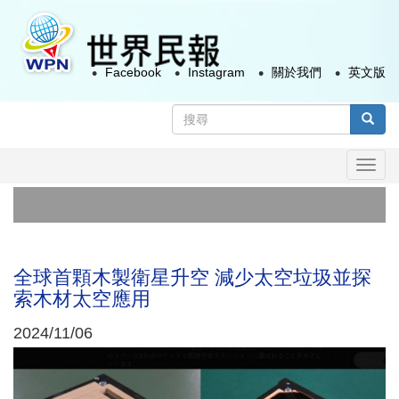
移
至
主
Facebook
Instagram
關於我們
英文版
內
容
搜
尋
搜尋
表
Togg
單
navi
政
太
全球首顆木製衛星升空 減少太空垃圾並探
索木材太空應用
2024/11/06