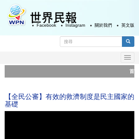
移
至
主
Facebook
Instagram
關於我們
英文版
內
容
搜
尋
搜尋
表
Togg
單
navi
首例A
俄烏長
【全民公審】有效的救濟制度是民主國家的
基礎