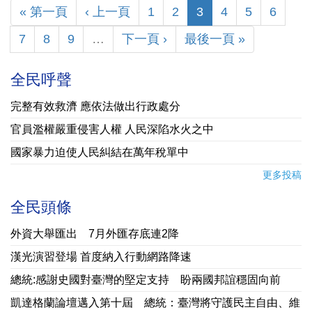
« 第一頁
‹ 上一頁
1
2
3
4
5
6
7
8
9
…
下一頁 ›
最後一頁 »
全民呼聲
完整有效救濟 應依法做出行政處分
官員濫權嚴重侵害人權 人民深陷水火之中
國家暴力迫使人民糾結在萬年稅單中
更多投稿
全民頭條
外資大舉匯出 7月外匯存底連2降
漢光演習登場 首度納入行動網路降速
總統:感謝史國對臺灣的堅定支持 盼兩國邦誼穩固向前
凱達格蘭論壇邁入第十屆 總統：臺灣將守護民主自由、維