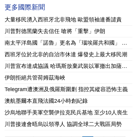
更多國際新聞
大量移民湧入西班牙北非飛地 歐盟領袖連番譴責
川普對德黑蘭失去信任 嗆將「重擊」伊朗
南太平洋島國「諾魯」更名為「瑙埃羅共和國」 彰顯文傳承國家認同
西班牙位於北非的自治市休達 爆發史上最大移民潮
川普宣布達成協議 哈瑪斯放棄武裝以軍撤出加薩走廊
伊朗拒絕共管荷姆茲海峽
Telegram遭澳洲及俄羅斯圍剿 指控其縱容恐怖主義
澳航墨爾本直飛法國24小時創紀錄
沙烏地聯手美軍空襲伊拉克民兵基地 至少10人喪生
川普接連會晤烏以領導人 協調全球二大戰區局勢