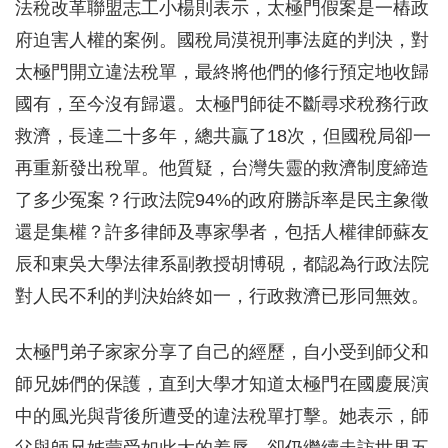
法稅改革聯盟志工小楊則表示，太極門假案是一樁政
府迫害人權的案例。國稅局漠視刑事法庭的判決，對
太極門開立違法稅單，最終將他們的修行預定地收歸
國有，至今沒有歸還。太極門師徒不斷尋求稅務行政
救濟，長達二十多年，總共贏了18次，但國稅局卻一
再重新發出稅單。他質疑，台灣失靈的救濟制度締造
了多少冤案？行政法院94%的政府勝訴率是民主象徵
還是集權？許多律師及專家學者，包括人權律師蘇友
辰和東吳大學法律系副教授胡博硯，都認為行政法院
對人民不利的判決始終如一，行政救濟已形同無效。
太極門弟子家家分享了自己的經歷，自小受到師父和
師兄姊們的保護，直到大學才知道太極門在國慶展演
中的風光與背後所遭受的違法稅單打擊。她表示，師
父與師兄姊蒙受如此大的羞辱，卻仍繼續走訪世界五