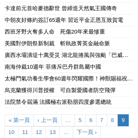
卡達前元首哈麥德辭世 曾締造天然氣王國傳奇
中朝友好條約簽訂65週年 習近平金正恩互致賀電
西班牙野火奪多人命 死傷20年來最慘重
美國對伊朗祭新制裁 斬執政菁英金融命脈
廣西水壩潰堤十萬受災 湖北龍捲風與強颱「巴威」接踵襲陸
南海仲裁10週年 菲痛斥巴丹群島屬中國
太極門氣功養生學會60週年閃耀國際！神獸賜福祝賀美國國慶
烏克蘭獲得川普授權 可自製愛國者防空飛彈
法院禁令屆滿 法國極右派勒朋四度參選總統
« 第一頁
‹ 上一頁
…
5
6
7
8
9
10
11
12
13
…
下一頁 ›