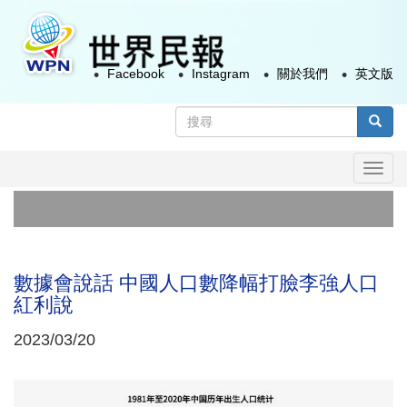
移
至
主
Facebook
Instagram
關於我們
英文版
內
容
搜
尋
搜尋
表
Togg
單
navi
數據會說話 中國人口數降幅打臉李強人口
紅利說
2023/03/20