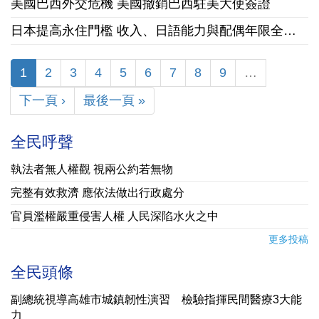
美國巴西外交危機 美國撤銷巴西駐美大使簽證
日本提高永住門檻 收入、日語能力與配偶年限全面收緊
1
2
3
4
5
6
7
8
9
…
下一頁 ›
最後一頁 »
全民呼聲
執法者無人權觀 視兩公約若無物
完整有效救濟 應依法做出行政處分
官員濫權嚴重侵害人權 人民深陷水火之中
更多投稿
全民頭條
副總統視導高雄市城鎮韌性演習 檢驗指揮民間醫療3大能
力