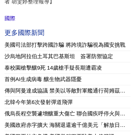
者 胡雯婷整理報導】
國際
更多國際新聞
美國司法部打擊跨國詐騙 將跨境詐騙視為國安挑戰
沙烏地阿拉伯土耳其巴基斯坦 簽署防禦協定
泰校園槍擊釀9死 14歲槍手疑長期遭霸凌
首例AI生成病毒 釀生物武器隱憂
傳與阿曼達成協議 禁美以等敵對軍艦通行荷姆茲海峽
北韓今年第6次發射彈道飛彈
俄烏長程空襲遽增釀重大傷亡 聯合國疾呼停火與國際急馳援
美國政府赤字擴大 海關退還逾千億美元「解放日」關稅