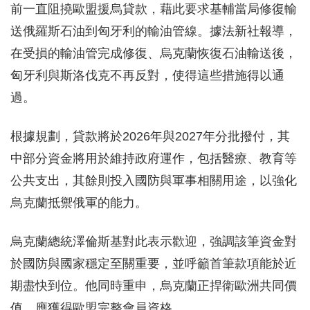
前一直阻撓歐盟援烏貸款，藉此要求基輔當局修復輸
送俄羅斯石油到匈牙利的輸油管線。據法新社報導，
在受損的輸油管完成修復、烏克蘭恢復石油輸送後，
匈牙利與斯洛伐克不再反對，使得這些措施得以通
過。
根據規劃，貸款將於2026年與2027年分批撥付，其
中部分資金將用於維持政府運作，包括醫療、教育等
公共支出，其餘則投入國防與軍事相關用途，以強化
烏克蘭抵禦俄軍的能力。
烏克蘭總統澤倫斯基對此表示歡迎，強調該筆資金對
於國防與國家穩定至關重要，並呼籲首筆款項能於近
期盡快到位。他同時重申，烏克蘭正捍衛歐洲共同價
值，應獲得歐盟完整會員資格。