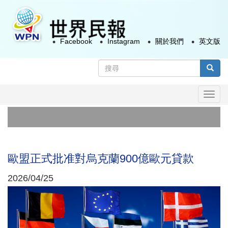
移
至
主
Facebook
Instagram
關於我們
英文版
內
容
搜
尋
搜尋
表
Togg
單
navi
美
開
歐盟正式批准對烏克蘭900億歐元貸款
2026/04/25