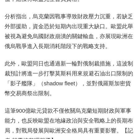
分析指出，烏克蘭因戰事導致財政壓力沉重，若缺乏
外部援助，資金恐於短期內出現重大缺口。歐盟此舉
被視為避免烏國財政崩潰的關鍵輸血，亦展現歐洲在
俄烏戰爭進入長期消耗階段下的戰略支持。
此外，歐盟同日也通過新一輪對俄制裁措施，這波制
裁預計將進一步打擊莫斯科用來規避石油出口限制的
「影子艦隊」（shadow fleet），並對俄羅斯加密貨
幣交易商祭出限制。
這筆900億歐元貸款不僅攸關烏克蘭短期財政與軍事
能力，也反映歐盟在地緣政治與安全戰略上的長期布
局，對戰局發展與歐洲安全格局具有重要影響。【記