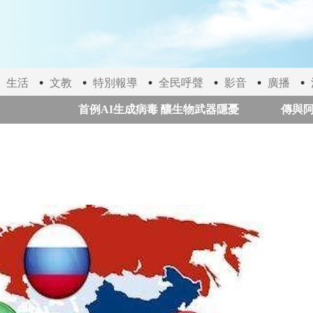
生活
文教
特別報導
全民呼聲
影音
廣播
首例AI生成病毒 釀生物武器隱憂
傳與阿曼達
俄烏長程空襲遽增釀重大傷亡 聯合國疾呼停火與國