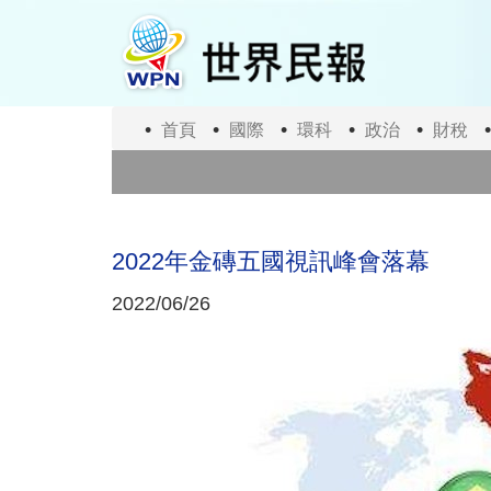
移
至
主
內
容
首頁
國際
環科
政治
財稅
2022年金磚五國視訊峰會落幕
2022/06/26