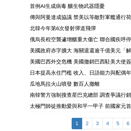
首例AI生成病毒 釀生物武器隱憂
傳與阿曼達成協議 禁美以等敵對軍艦通行
北韓今年第6次發射彈道飛彈
俄烏長程空襲遽增釀重大傷亡 聯合國疾呼
美國政府赤字擴大 海關退還逾千億美元「
美國巴西外交危機 美國撤銷巴西駐美大使
日本提高永住門檻 收入、日語能力與配偶
瓜地馬拉火山噴發 數百人撤離
南韓警方強制搜查星巴克總部 調查爭議行
太極門師徒推動愛與和平一甲子 前國家元
1
2
3
4
5
6