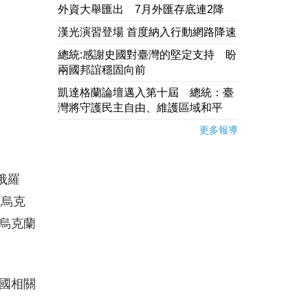
外資大舉匯出 7月外匯存底連2降
漢光演習登場 首度納入行動網路降速
總統:感謝史國對臺灣的堅定支持 盼
兩國邦誼穩固向前
凱達格蘭論壇邁入第十屆 總統：臺
灣將守護民主自由、維護區域和平
更多報導
俄羅
了烏克
烏克蘭
國相關