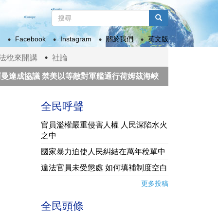
搜
尋
搜尋
表
Facebook
Instagram
關於我們
英文版
單
法稅來開講
社論
成協議 禁美以等敵對軍艦通行荷姆茲海峽
1:500萬月
際急馳援
美國政府赤字擴大 海關退還逾千億美元「解放
全民呼聲
官員濫權嚴重侵害人權 人民深陷水火
之中
國家暴力迫使人民糾結在萬年稅單中
違法官員未受懲處 如何填補制度空白
更多投稿
全民頭條