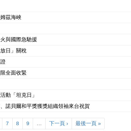
荷姆茲海峽
停火與國際急馳援
解放日」關稅
簽證
年限全面收緊
銷活動「坦克日」
首、諾貝爾和平獎獲獎組織領袖來台祝賀
7
8
9
…
下一頁 ›
最後一頁 »