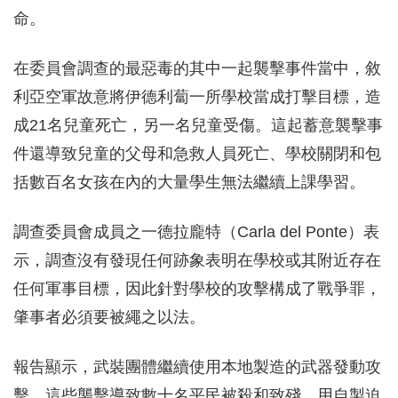
命。
在委員會調查的最惡毒的其中一起襲擊事件當中，敘
利亞空軍故意將伊德利蔔一所學校當成打擊目標，造
成21名兒童死亡，另一名兒童受傷。這起蓄意襲擊事
件還導致兒童的父母和急救人員死亡、學校關閉和包
括數百名女孩在內的大量學生無法繼續上課學習。
調查委員會成員之一德拉龐特（Carla del Ponte）表
示，調查沒有發現任何跡象表明在學校或其附近存在
任何軍事目標，因此針對學校的攻擊構成了戰爭罪，
肇事者必須要被繩之以法。
報告顯示，武裝團體繼續使用本地製造的武器發動攻
擊。這些襲擊導致數十名平民被殺和致殘，用自製迫