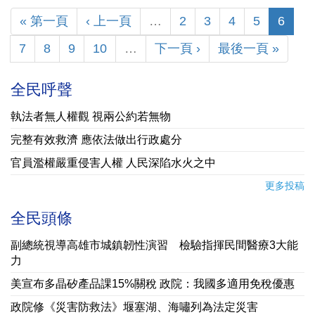
« 第一頁
‹ 上一頁
…
2
3
4
5
6
7
8
9
10
…
下一頁 ›
最後一頁 »
全民呼聲
執法者無人權觀 視兩公約若無物
完整有效救濟 應依法做出行政處分
官員濫權嚴重侵害人權 人民深陷水火之中
更多投稿
全民頭條
副總統視導高雄市城鎮韌性演習 檢驗指揮民間醫療3大能
力
美宣布多晶矽產品課15%關稅 政院：我國多適用免稅優惠
政院修《災害防救法》堰塞湖、海嘯列為法定災害