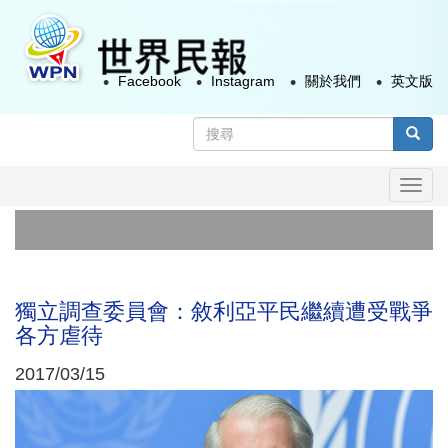
移
至
主
Facebook
Instagram
關於我們
英文版
內
容
搜
尋
搜尋
表
Togg
單
navi
台灣總
首例A
獨立調查委員會：敘利亞平民繼續遭受戰爭
各方虐待
2017/03/15