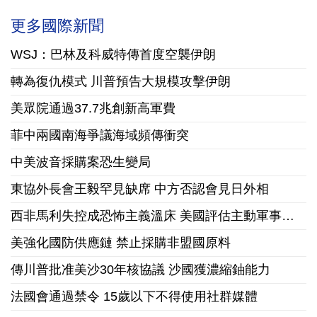
更多國際新聞
WSJ：巴林及科威特傳首度空襲伊朗
轉為復仇模式 川普預告大規模攻擊伊朗
美眾院通過37.7兆創新高軍費
菲中兩國南海爭議海域頻傳衝突
中美波音採購案恐生變局
東協外長會王毅罕見缺席 中方否認會見日外相
西非馬利失控成恐怖主義溫床 美國評估主動軍事干預可行性
美強化國防供應鏈 禁止採購非盟國原料
傳川普批准美沙30年核協議 沙國獲濃縮鈾能力
法國會通過禁令 15歲以下不得使用社群媒體