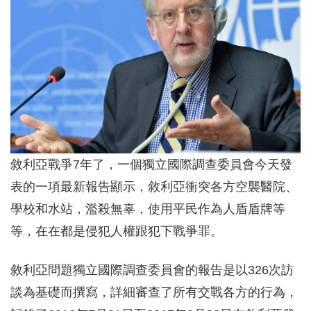
敘利亞戰爭7年了，一個獨立國際調查委員會今天發
表的一項最新報告顯示，敘利亞衝突各方空襲醫院、
學校和水站，濫殺無辜，使用平民作為人盾盾牌等
等，在在都是侵犯人權跟犯下戰爭罪。
敘利亞問題獨立國際調查委員會的報告是以326次訪
談為基礎而撰寫，詳細審查了所有交戰各方的行為，