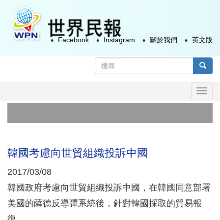
移
至
主
Facebook
Instagram
關於我們
英文版
內
容
搜
尋
搜尋
表
Togg
單
navi
韓國考慮向世貿組織投訴中國
2017/03/08
韓國政府考慮向世貿組織投訴中國，在韓國同意部署
美國的薩德反導彈系統後，針對韓國採取的貿易報
復。