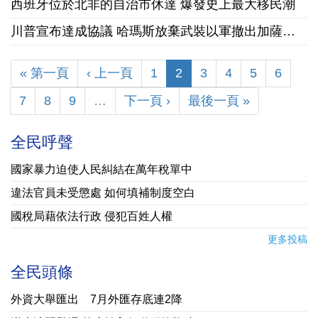
西班牙位於北非的自治市休達 爆發史上最大移民潮
川普宣布達成協議 哈瑪斯放棄武裝以軍撤出加薩走廊
« 第一頁
‹ 上一頁
1
2
3
4
5
6
7
8
9
…
下一頁 ›
最後一頁 »
全民呼聲
國家暴力迫使人民糾結在萬年稅單中
違法官員未受懲處 如何填補制度空白
國稅局藉依法行政 侵犯百姓人權
更多投稿
全民頭條
外資大舉匯出 7月外匯存底連2降