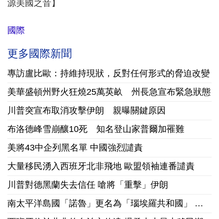
源美國之音】
國際
更多國際新聞
專訪盧比歐：持維持現狀，反對任何形式的脅迫改變
美華盛頓州野火狂燒25萬英畝 州長急宣布緊急狀態
川普突宣布取消攻擊伊朗 親曝關鍵原因
布洛德峰雪崩釀10死 知名登山家普爾加罹難
美將43中企列黑名單 中國強烈譴責
大量移民湧入西班牙北非飛地 歐盟領袖連番譴責
川普對德黑蘭失去信任 嗆將「重擊」伊朗
南太平洋島國「諾魯」更名為「瑙埃羅共和國」 彰顯文傳承國家認同