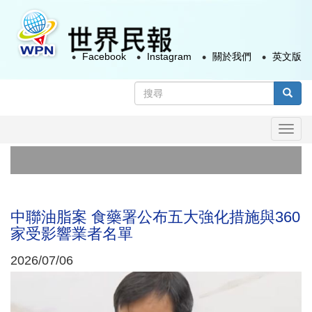
移
至
主
Facebook
Instagram
關於我們
英文版
內
容
搜
尋
搜尋
表
Togg
單
navi
首例
俄
中聯油脂案 食藥署公布五大強化措施與360
家受影響業者名單
2026/07/06