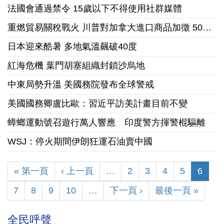
法國會通過禁令 15歲以下不得使用社群媒體
重燃貿易關稅戰火 川普對加拿大進口商品加徵 50% 懲罰性關稅
日本迎來酷暑 多地氣溫飆破40度
紅海危機 葉門胡塞組織封鎖沙烏地
中東局勢升溫 美國務院發布全球警戒
美國國務卿盧比歐：習近平訪美計畫目前不變
蟑螂運動號召遊行萬人響應 印度警方揮警棍驅離
WSJ：停火期間伊朗狂運石油賣中國
« 第一頁
‹ 上一頁
…
2
3
4
5
6
7
8
9
10
…
下一頁 ›
最後一頁 »
全民呼聲