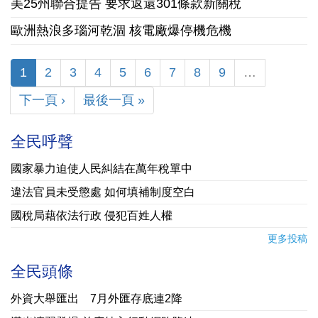
美25州聯合提告 要求返還301條款新關稅
歐洲熱浪多瑙河乾涸 核電廠爆停機危機
1
2
3
4
5
6
7
8
9
…
下一頁 ›
最後一頁 »
全民呼聲
國家暴力迫使人民糾結在萬年稅單中
違法官員未受懲處 如何填補制度空白
國稅局藉依法行政 侵犯百姓人權
更多投稿
全民頭條
外資大舉匯出 7月外匯存底連2降