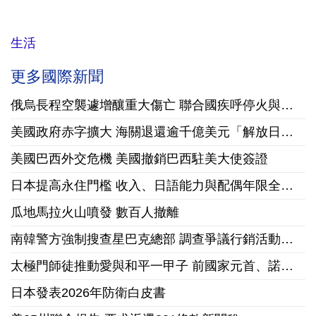
生活
更多國際新聞
俄烏長程空襲遽增釀重大傷亡 聯合國疾呼停火與國際急馳援
美國政府赤字擴大 海關退還逾千億美元「解放日」關稅
美國巴西外交危機 美國撤銷巴西駐美大使簽證
日本提高永住門檻 收入、日語能力與配偶年限全面收緊
瓜地馬拉火山噴發 數百人撤離
南韓警方強制搜查星巴克總部 調查爭議行銷活動「坦克日」
太極門師徒推動愛與和平一甲子 前國家元首、諾貝爾和平獎獲獎組織領袖來台祝賀
日本發表2026年防衛白皮書