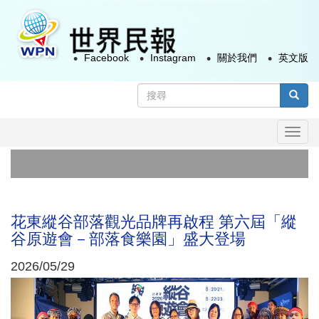
移
至
主
Facebook
Instagram
關於我們
英文版
內
容
搜
尋
搜尋
表
Togg
單
navi
副總
日本
花東縱谷部落觀光品牌再啟程 第六屆「縱
谷原遊會－部落食樂園」盛大登場
2026/05/29