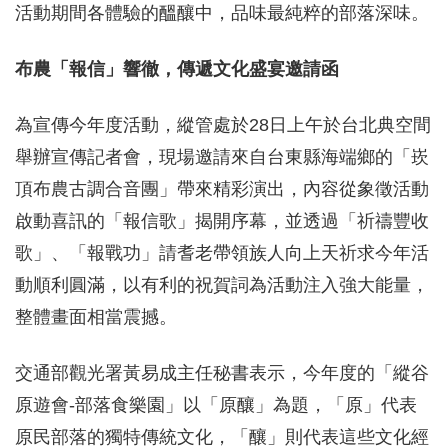
活動期間各體驗的醞釀中，品味最純粹的部落深味。
布農「報信」響徹，傳遞文化盛宴邀請函
為宣傳今年度活動，縱管處於28日上午於台北典空間
舉辦宣傳記者會，現場邀請來自台東縣海端鄉的「崁
頂布農古調合音團」帶來精彩演出，內容從象徵活動
啟動喜訊的「報信歌」揭開序幕，並透過「祈禱豐收
歌」、「報戰功」請耆老帶領族人向上天祈求今年活
動順利圓滿，以有利的祝賀詞為活動注入強大能量，
整體畫面相當震撼。
交通部觀光署黃易成主任秘書表示，今年度的「縱谷
原遊會-部落食樂園」以「原釀」為題，「原」代表
原民部落的獨特傳統文化，「釀」則代表這些文化經