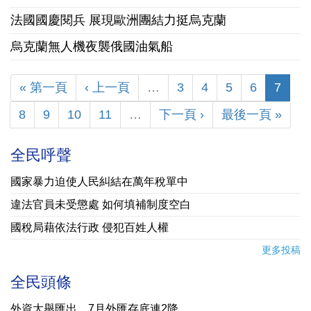
法國國慶閱兵 展現歐洲團結力挺烏克蘭
烏克蘭無人機夜襲俄國油氣船
« 第一頁
‹ 上一頁
…
3
4
5
6
7
8
9
10
11
…
下一頁 ›
最後一頁 »
全民呼聲
國家暴力迫使人民糾結在萬年稅單中
違法官員未受懲處 如何填補制度空白
國稅局藉依法行政 侵犯百姓人權
更多投稿
全民頭條
外資大舉匯出 7月外匯存底連2降