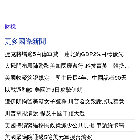
財稅
更多國際新聞
捷克將增逾5百億軍費 達北約GDP2%目標優先
太極門布馬陣驚豔美加國慶遊行 科技菁英、體操國手、三寶媽跨界為世界點亮正能量
美國收緊簽證規定 學生最長4年、中國記者90天
以戰逼和談 美國連6日攻擊伊朗
遭伊朗拘留美籍女子獲釋 川普發文致謝展現善意
川普電視演說 提及中國干預大選
美國持續緊縮移民政策減少公共負擔 申請綠卡需繳10萬美元保證金
美國眾議院通過5億美元軍援台灣案