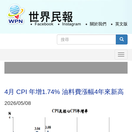
移
至
主
Facebook
Instagram
關於我們
英文版
內
容
搜
尋
搜尋
表
Togg
單
navi
4月 CPI 年增1.74% 油料費漲幅4年來新高
2026/05/08