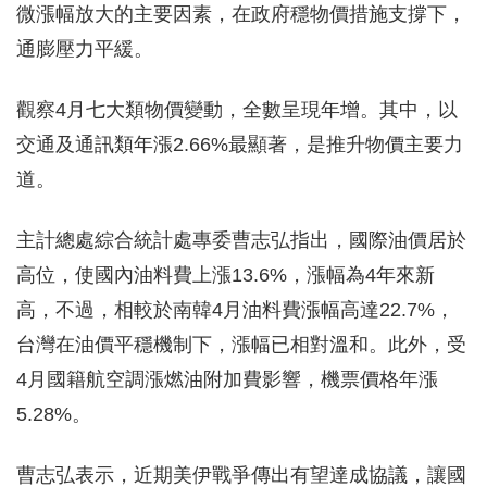
微漲幅放大的主要因素，在政府穩物價措施支撐下，
通膨壓力平緩。
觀察4月七大類物價變動，全數呈現年增。其中，以
交通及通訊類年漲2.66%最顯著，是推升物價主要力
道。
主計總處綜合統計處專委曹志弘指出，國際油價居於
高位，使國內油料費上漲13.6%，漲幅為4年來新
高，不過，相較於南韓4月油料費漲幅高達22.7%，
台灣在油價平穩機制下，漲幅已相對溫和。此外，受
4月國籍航空調漲燃油附加費影響，機票價格年漲
5.28%。
曹志弘表示，近期美伊戰爭傳出有望達成協議，讓國