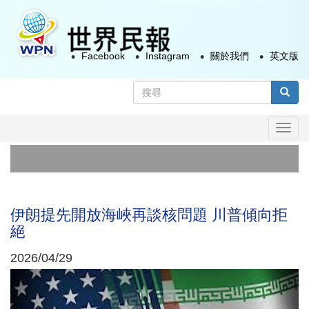
移
至
主
Facebook
Instagram
關於我們
英文版
內
容
搜
尋
搜尋
表
Togg
單
navi
伊朗提先開放海峽再談核問題 川普傾向拒
絕
2026/04/29