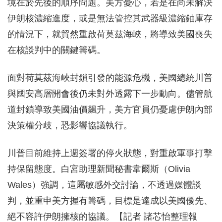
境在於先後的順序問題。美方憂心，若是在尚未解決
伊朗核濃縮進度，或是無法管控其武器級濃縮鈾庫存
的情況下，就貿然重啟荷莫茲海峽，將導致美國喪失
在核談判中的關鍵籌碼。
面對荷莫茲海峽封鎖引發的能源危機，美國總統川普
與國安高層開會後仍未對外透露下一步動向。儘管航
道封鎖導致美國油價飆升，美方官員仍憂慮伊朗內部
決策權分歧，恐影響協議執行。
川普目前維持上週簽署的停火狀態，對重啟軍事打擊
持保留態度。白宮助理新聞秘書韋爾斯（Olivia
Wales）強調，這屬敏感外交討論，不透過媒體談
判，並重申美方握有籌碼，目標是達成以美國優先、
絕不容許伊朗擁核的協議。【記者 諸芯怡整理報