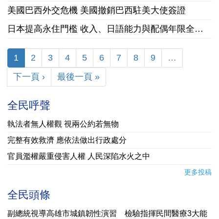
美國巴西外交危機 美國撤銷巴西駐美大使簽證
日本提高永住門檻 收入、日語能力與配偶年限全面收緊
1
2
3
4
5
6
7
8
9
…
下一頁 ›
最後一頁 »
全民呼聲
執法者無人權觀 視兩公約若無物
完整有效救濟 應依法做出行政處分
官員濫權嚴重侵害人權 人民深陷水火之中
更多投稿
全民頭條
副總統視導高雄市城鎮韌性演習 檢驗指揮民間醫療3大能