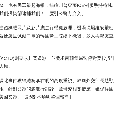
屬，也有民眾舉起海報，描繪川普穿著ICE制服手持槍械
我們投資卻逮捕我們！一度引來警方介入。
建議媒體照片及影片應進行模糊處理，機場現場維安嚴密
著便裝且佩戴口罩的韓國勞工陸續下機後，多人與親友重
KCTU)則要求川普道歉，並要求南韓當局暫停對美投資
人權。
調此事件獲得總統李在明的高度重視。韓國外交部長趙顯
組，針對簽證問題進行討論，並研究相關措施，確保韓國
美國簽證。【記者 林曉明整理報導】