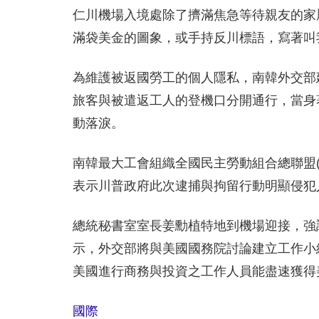
仁川機場入境處除了擠滿焦急等待親友的家
滿袋美金的圖象，或手持反川標語，寫著叫
為維護被返國勞工的個人隱私，南韓外交部
旅客與被遣返工人的登機口分開通行，當身
動落淚。
南韓最大工會組織全國民主勞動組合總聯盟(
表示川普政府此次逮捕與拘留行動明顯侵犯
總統秘書室室長姜勳植特地到機場迎接，強
示，外交部將與美國國務院討論建立工作小
美國進行商務與投資之工作人員能盡速獲得
國際