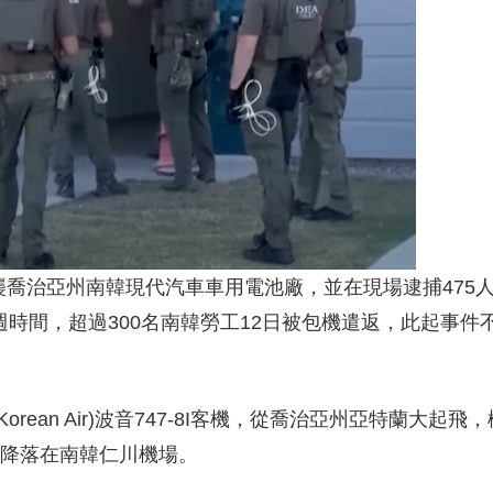
襲喬治亞州南韓現代汽車車用電池廠，並在現場逮捕475
週時間，超過300名南韓勞工12日被包機遣返，此起事件
rean Air)波音747-8I客機，從喬治亞州亞特蘭大起飛
午降落在南韓仁川機場。