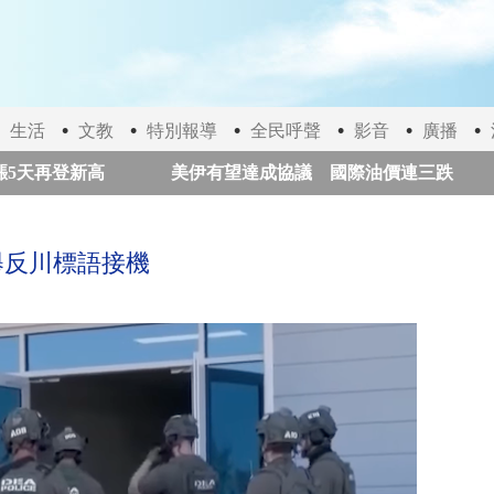
生活
文教
特別報導
全民呼聲
影音
廣播
再登新高
美伊有望達成協議 國際油價連三跌
太
點
「石虎一號」完成在軌實測 自主研發光纖陀螺儀首通
舉反川標語接機