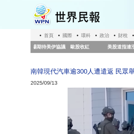
移
至
主
內
容
首頁
國際
環科
政治
財稅
市場期待美伊協議 歐股收紅
美股道指連漲5天
SpaceX火箭殘骸今撞月球 巨大隕石坑、塵埃雲成觀測焦
南韓現代汽車逾300人遭遣返 民眾
2025/09/13