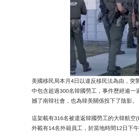
美國移民局本月4日以違反移民法為由，突
中包含超過300名韓國勞工，事件歷經逾一
撼了南韓社會，也為韓美關係投下了陰影。
這架載有316名被遣返韓國勞工的大韓航空(Ko
外載有14名外籍員工，於當地時間12日下