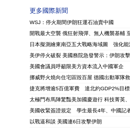
更多國際新聞
WSJ：停火期間伊朗狂運石油賣中國
開戰最大空襲 俄狂射飛彈、無人機襲基輔 
日本擬測繪東南亞五大戰略海域圖 強化能
美伊停火破裂 美國務院急發警示：伊朗攻
美國會議員呼籲限美方資本流入中國軍企
挪威野火燒向住宅區毀百屋 德國出動軍隊
捷克將增逾5百億軍費 達北約GDP2%目
太極門布馬陣驚豔美加國慶遊行 科技菁英
美國收緊簽證規定 學生最長4年、中國記者
以戰逼和談 美國連6日攻擊伊朗