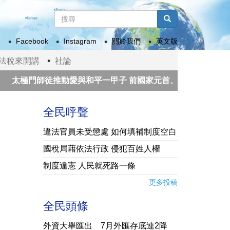
搜
尋
搜尋
表
Facebook
Instagram
關於我們
英文版
單
法稅來開講
社論
極門師徒推動愛與和平一甲子 前國家元首、諾貝爾和平獎獲獎
過太空驗證
漢光演習登場 首度納入行動網路降速
全民呼聲
違法官員未受懲處 如何填補制度空白
國稅局藉依法行政 侵犯百姓人權
制度違憲 人民就死路一條
更多投稿
全民頭條
外資大舉匯出 7月外匯存底連2降