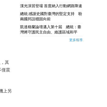
漢光演習登場 首度納入行動網路降速
總統:感謝史國對臺灣的堅定支持 盼
兩國邦誼穩固向前
凱達格蘭論壇邁入第十屆 總統：臺
灣將守護民主自由、維護區域和平
更多報導
人，其
不僅震
，機上另