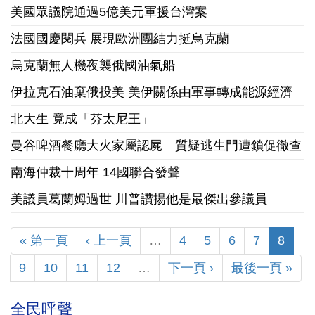
美國眾議院通過5億美元軍援台灣案
法國國慶閱兵 展現歐洲團結力挺烏克蘭
烏克蘭無人機夜襲俄國油氣船
伊拉克石油棄俄投美 美伊關係由軍事轉成能源經濟
北大生 竟成「芬太尼王」
曼谷啤酒餐廳大火家屬認屍 質疑逃生門遭鎖促徹查
南海仲裁十周年 14國聯合發聲
美議員葛蘭姆過世 川普讚揚他是最傑出參議員
« 第一頁
‹ 上一頁
…
4
5
6
7
8
9
10
11
12
…
下一頁 ›
最後一頁 »
全民呼聲