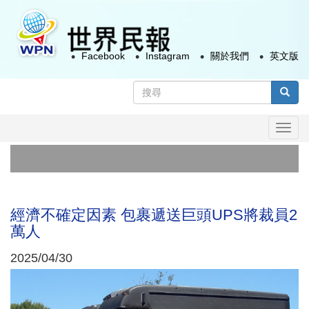
移
至
主
Facebook
Instagram
關於我們
英文版
內
容
搜
尋
搜尋
表
Togg
單
navi
經濟不確定因素 包裹遞送巨頭UPS將裁員2
萬人
2025/04/30