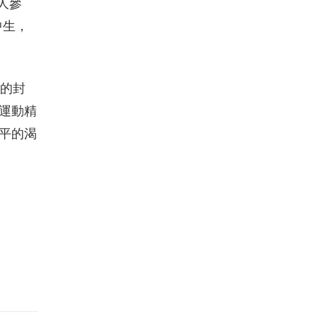
人參
中生，
王的封
運動精
平的渴