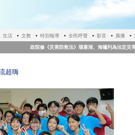
生活
文教
特別報導
全民呼聲
影音
廣播
政院修《災害防救法》堰塞湖、海嘯列為法定災害
太極門師徒推動愛與和平一甲子 前國家元首、諾貝爾
交流超嗨