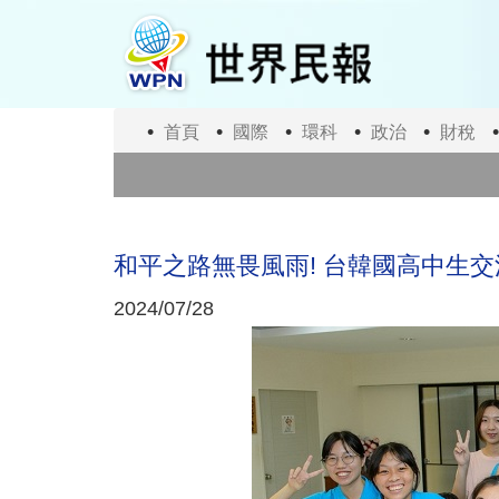
移
至
主
內
容
首頁
國際
環科
政治
財稅
和平之路無畏風雨! 台韓國高中生
2024/07/28