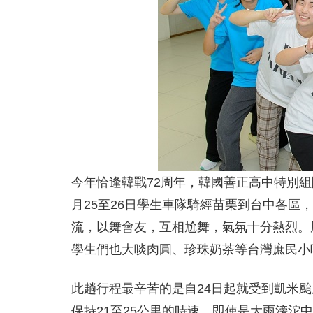
今年恰逢韓戰72周年，韓國善正高中特別
月25至26日學生車隊騎經苗栗到台中各區
流，以舞會友，互相尬舞，氣氛十分熱烈。
學生們也大啖肉圓、珍珠奶茶等台灣庶民小
此趟行程最辛苦的是自24日起就受到凱米
保持21至25公里的時速，即使是大雨滂