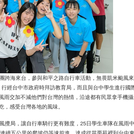
組團跨海來台，參與和平之路自行車活動，無畏凱米颱風來
， 行經台中市政府時拜訪教育局，而且與台中學生進行國
風雨交加不減他們對台灣的熱情，沿途都有民眾拿手機攝
吃，感受台灣各地的風味。
颱風攪局，讓自行車騎行更有難度，25日學生車隊在風雨
沱中連續五公里的爬坡仍等速前進，達成從苗栗苑裡到台中