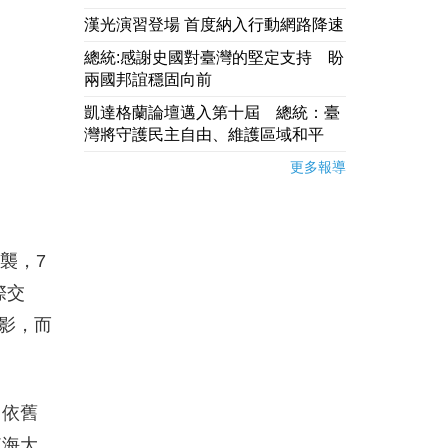
漢光演習登場 首度納入行動網路降速
總統:感謝史國對臺灣的堅定支持 盼
兩國邦誼穩固向前
凱達格蘭論壇邁入第十屆 總統：臺
灣將守護民主自由、維護區域和平
更多報導
襲，7
際交
影，而
中依舊
東海大