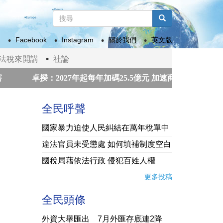
搜
尋
搜尋
表
Facebook
Instagram
關於我們
英文版
單
法稅來開講
社論
卓揆：2027年起每年加碼25.5億元 加速商圈、市場轉型升級
和平獎獲獎組織領袖來台祝賀
賴總統接見「凱達格蘭論壇：
全民呼聲
國家暴力迫使人民糾結在萬年稅單中
違法官員未受懲處 如何填補制度空白
國稅局藉依法行政 侵犯百姓人權
更多投稿
全民頭條
外資大舉匯出 7月外匯存底連2降