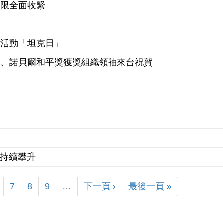
年限全面收緊
銷活動「坦克日」
首、諾貝爾和平獎獲獎組織領袖來台祝賀
價持續攀升
7
8
9
…
下一頁 ›
最後一頁 »