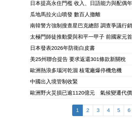
日本提高永住門檻 收入、日語能力與配偶
瓜地馬拉火山噴發 數百人撤離
南韓警方強制搜查星巴克總部 調查爭議行
太極門師徒推動愛與和平一甲子 前國家元
日本發表2026年防衛白皮書
美25州聯合提告 要求返還301條款新關稅
歐洲熱浪多瑙河乾涸 核電廠爆停機危機
中國出入境管制收緊
歐洲野火災損已逾1120億元 氣候變遷代
1
2
3
4
5
6